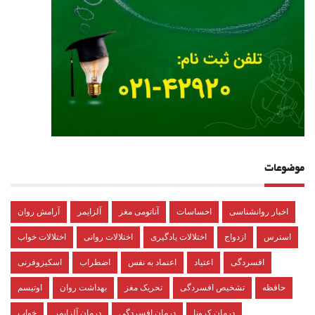
موضوعات
اخبار روانشناسی
احساسات
آناتومی مغز
آلزایمر
آرامش روان
استرس
ازدواج
اختلالات یادگیری
اختلالات روانی
اختلالات خواب
افسردگی
اعتیاد
اعتماد به نفس
اضطراب
اسکیزوفرنی
حافظه
تشخیص افسردگی
تحریک مغز
بهداشت روان
اوتیسم
درمان کرونا
درمان افسردگی
درمان آلزایمر
خواب