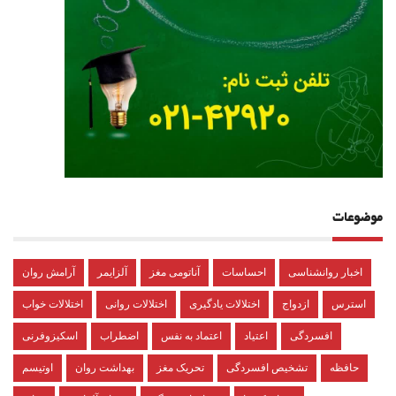
موضوعات
اخبار روانشناسی
احساسات
آناتومی مغز
آلزایمر
آرامش روان
استرس
ازدواج
اختلالات یادگیری
اختلالات روانی
اختلالات خواب
افسردگی
اعتیاد
اعتماد به نفس
اضطراب
اسکیزوفرنی
حافظه
تشخیص افسردگی
تحریک مغز
بهداشت روان
اوتیسم