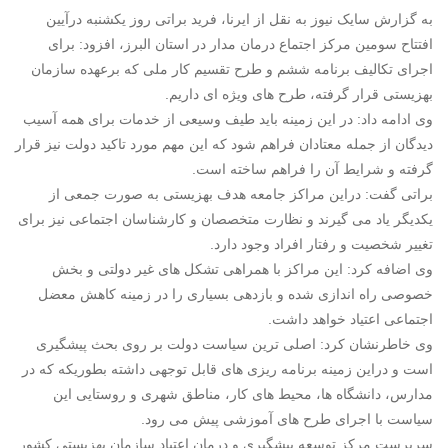
به گزارش سایک نیوز به نقل از ایرنا، فرید براتی روز یکشنبه درآیین
افتتاح سومین مرکز اجتماع درمان مدار در استان البرز، افزود: برای
اجرای تکالیف برنامه ششم و طرح تقسیم کار ملی که برعهده سازمان
بهزیستی قرار گرفته، طرح های ویژه ای داریم.
وی ادامه داد: در این زمینه باید طیف وسیعی از خدمات برای همه آسیب
دیدگان از جمله معتادان فراهم شود که این مهم مورد تاکید دولت نیز قرار
گرفته و شرایط آن را فراهم ساخته است.
براتی گفت: دراین مراکز جامعه هدف بهزیستی به صورت جمعی از
یکدیگر یاد می گیرند و نظارت متخصصان و کارشناسان اجتماعی نیز برای
تغییر شخصیت و رفتار افراد وجود دارد.
وی اضافه کرد: این مراکز با همراهی تشکل های غیر دولتی و بخش
خصوصی راه اندازی شده و بازدهی بسیاری را در زمینه کاهش معضل
اجتماعی اعتیاد خواهد داشت.
وی خاطرنشان کرد: اصلی ترین سیاست دولت بر روی بحث پیشگیری
است و دراین زمینه برنامه ریزی های قابل توجهی داشته بطوریکه که در
مدارس، دانشگاه ها، محیط های کار، مناطق شهری و روستایی این
سیاست با اجرای طرح های آموزشی پیش می رود.
سرپرست مرکز توسعه پیشگیری و درمان اعتیاد سازمان بهزیستی کشور