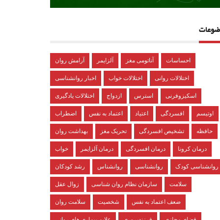
ضوعات
احساسات
آناتومی مغز
آلزایمر
آرامش روان
اختلالات روانی
اختلالات خواب
اخبار روانشناسی
اسکیزوفرنی
استرس
ازدواج
اختلالات یادگیری
اوتیسم
افسردگی
اعتیاد
اعتماد به نفس
اضطراب
حافظه
تشخیص افسردگی
تحریک مغز
بهداشت روان
درمان کرونا
درمان افسردگی
درمان آلزایمر
خواب
روانشناسی کودک
روانشناسی
روانشناس
رشد کودکان
سلامت
سازمان نظام روان شناسی
زوال عقل
ضعف اعتماد به نفس
شخصیت
سلامت روان
فضای مجازی
فرزندپروری
علایم بیماری های روانی