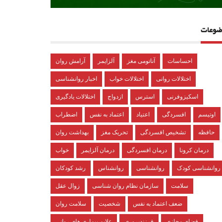
ضوعات
احساسات
آناتومی مغز
آلزایمر
آرامش روان
اختلالات روانی
اختلالات خواب
اخبار روانشناسی
اسکیزوفرنی
استرس
ازدواج
اختلالات یادگیری
اوتیسم
افسردگی
اعتیاد
اعتماد به نفس
اضطراب
حافظه
تشخیص افسردگی
تحریک مغز
بهداشت روان
درمان کرونا
درمان افسردگی
درمان آلزایمر
خواب
روانشناسی کودک
روانشناسی
روانشناس
رشد کودکان
سلامت
سازمان نظام روان شناسی
زوال عقل
ضعف اعتماد به نفس
شخصیت
سلامت روان
فضای مجازی
فرزندپروری
علایم بیماری های روانی