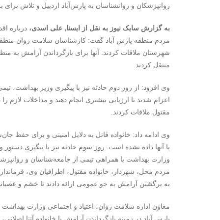
روانپزشکان و روانشناسان به پارس‌آباد اردبیل و تلاش برای
به گزارش سایک نیوز به نقل از ایسنا, علی اسدی،
درباره اق
مردم منطقه پارس آباد گفت: کارشناسان سلامت روان منطقه پا
شهرستان ملاقات کردند. آنها برای بازگرداندن آرامش به منطق
منتقل کردند.
وی افزود: از روز دوم حادثه نیز با پیگیری وزیر بهداشت، تی
اعزام شدند تا ارزیابی بیشتری انجام دهند و مداخلات لازم را
مقتول ملاقات کردند.
وی ادامه داد: خانواده قاتل به دلایل امنیتی و برای حفظ جان
با آنها داده نشده‌ است. روز سوم حادثه نیز با پیگیری دستور
وزارت بهداشت با همراهی تیمی از جامعه‌شناسان و روانپزشکا
مردم محل، شهردار، خانواده مقتول، اطرافیان وی، فرماندا
به برگشتن آرامش به جو عمومی ارائه دادند تا خشم و عصبانی
معاون اداره سلامت روان، اعتیاد و اجتماعی وزارت بهداشت 
پارس آباد در زمینه بازگرداندن آرامش با خانواده آتنا اصلانی، 