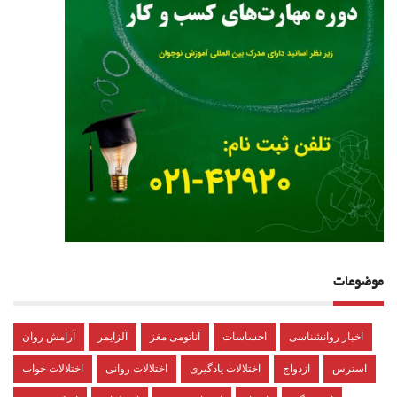
موضوعات
اخبار روانشناسی
احساسات
آناتومی مغز
آلزایمر
آرامش روان
استرس
ازدواج
اختلالات یادگیری
اختلالات روانی
اختلالات خواب