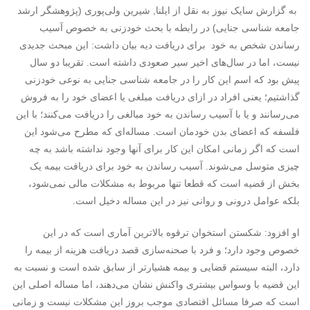
به گزارش سایک نیوز به نقل از ایلنا, شیرین ولی‌پوری (پژوهشگر ارشد
جامعه شناسی جنایی) در رابطه با بحث خودزنی به خصوص آسیب
رساندن شخص به خود برای دریافت دیه بیان داشت: این مبحث جدیدی
نیست، اما در سال‌های اخیر سیر صعودی داشته است. تقریبا دو سال
پیش بود که اسم این کار را در جامعه شناسی جنایی به نوعی خودزنی
گذاشتیم؛ یعنی افراد در ازای دریافت مبلغی یا اعضای خود را به فروش
می‌رسانند و یا با آسیب رساندن به خود مبالغی را دریافت می‌کنند؛ با این
فلسفه که اعضای بدن خودمان است. مساله‌ای که مطرح می‌شود این
است که اگر زمانی امکان این کار برای آنها وجود نداشته باشد به چه
چیزی متوسل می‌شوند. آسیب رساندن به خود برای دریافت بیمه یک
بخش از قضیه است که قطعا تنها مربوط به مشکلات مالی نمی‌شود،
بلکه عوامل درونی و روانی نیز در این مساله دخیل است.
او افزود: شکستن استخوان ترقوه بالاترین آماری است که در این
خصوص وجود دارد؛ و فرد با صحنه‌سازی قصد دریافت هزینه از بیمه را
دارد، البته سیستم قضایی و بیمه هشیارتر از سابق شده است و نسبت به
این قضیه با وسواس بیشتری واکنش نشان می‌دهند، اما مساله اصلی این
است که صرفا مسائل اقتصادی موجب بروز این مشکلات نیست و زمانی