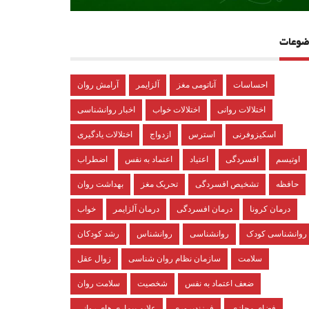
ضوعات
احساسات
آناتومی مغز
آلزایمر
آرامش روان
اختلالات روانی
اختلالات خواب
اخبار روانشناسی
اسکیزوفرنی
استرس
ازدواج
اختلالات یادگیری
اوتیسم
افسردگی
اعتیاد
اعتماد به نفس
اضطراب
حافظه
تشخیص افسردگی
تحریک مغز
بهداشت روان
درمان کرونا
درمان افسردگی
درمان آلزایمر
خواب
روانشناسی کودک
روانشناسی
روانشناس
رشد کودکان
سلامت
سازمان نظام روان شناسی
زوال عقل
ضعف اعتماد به نفس
شخصیت
سلامت روان
فضای مجازی
فرزندپروری
علایم بیماری های روانی