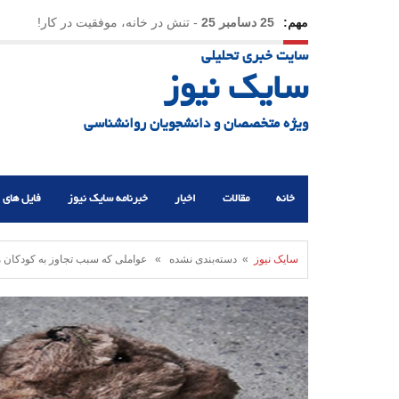
مهم:
25 دسامبر 25
-
تنش در خانه، موفقیت در کار!
سایت خبری تحلیلی
23 دسامبر 25
-
چرا اراده می‌کنیم ولی شکست می‌خو
سایک نیوز
21 دسامبر 25
-
یلدا؛ نماد تاب‌آوری اجتماعی در روزگا
ویژه متخصصان و دانشجویان روانشناسی
خانه
مقالات
اخبار
خبرنامه سایک نیوز
فایل های 
سایک نیوز
» دسته‌بندی نشده » عواملی که سبب تجاوز به کودکان 