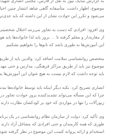
به گزارش سایک نیوز به نقل از فارس، مجتبی انصاری شهیدی، با
موضوع، اظهار داشت: متأسفانه گاهی شاهد انتشار چنین اخباری
می‌شود و تکرر این حوادث نشان از این داشته که باید جدی‌ت
وی افزود: افرادی که دست به تجاوز می‌زنند اختلال شخصیتی و
از مغازه‌دار و معلم گرفته تا … بروز یابد لذا خانواده‌ها باید
این آموزش‌ها به طوری باشد که تابوها را نخواهیم بشکنیم.
متخصص روانشناسی سلامت اضافه کرد: والدین باید از طریق
موضوع نیز باید از طریق مراکز فرهنگی، مدارس و حتی مهد کودک
باید توجه داشت که لازم نیست به هیچ عنوان این آموزش‌ها بسی
انصاری تصریح کرد: نکته دیگر اینکه باید توسط خانواده‌ها مدن
چرا که این مسأله می‌تواند تشدیدکننده بروز حوادث تجاوز در 
زیورآلات را تنها در مواردی که خود بر کودکشان نظارت دارند در
وی تأکید کرد: دولت از سازمان نظام روانشناسی در یک برنام
طوری که همه کارمندان و حتی افرادی که مشاغل آزاد دارند 
استخدام و ارائه پروانه کسب این موضوع در نظر گرفته شو