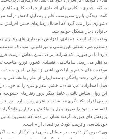
مادی، موانعی بر سر راه خود می بیند، به رفتارهای پرخاشگر
به گفته قنبری، ناکامی های اقتصادی از جمله بیکاری، کاهش 
کننده زندگی یا زن سرپرست خانوار به دلیل کاهش درآمد نتواند
دشواری قرار می گیرد که احتمال رفتارهای خشن افزایش می یا
خانواده دچار مشکل خواهد شد.
وضعیت نامناسب اقتصادی، افزایش نابهنجاری های رفتاری هم
دستفروشی، شغلی غیررسمی و غیرقانونی است که سدمعبر، مزا
دارد اما در صورتی که شرایط برای تامین معاش درست فروش 
به نظر می رسد، ساماندهی اقتصادی کشور، توزیع مناسب ثروت
موقعیت های خشم و ناراحتیِ ناشی از ناتوانی تامین معیشت
از طرفی، رشد نیافتگی جامعه ایران از نظر روانشناختی و م
قبیل اضطراب، غم، شادی، خشم، تنفر و غیره را به خوبی درک 
این روان شناس بالینی، عامل دیگر بروز رفتارهای خشونت آمی
برخی افراد «کنشگری» با شدت بیشتری وجود دارد. این افراد 
احساسات خود را سریع تبدیل به واکنش و رفتار پرخاشگرانه می
پژوهش های صورت گرفته نشان می دهند که مهمترین عامل در
خودشناسی و تربیت کودک در فضای آرام است.
وی تصریح کرد: تربیت بر مسائل مغزی نیز اثرگذار است. اگر 