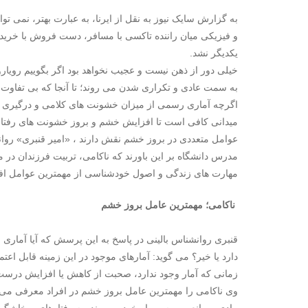
به گزارش سایک نیوز به نقل از ایرنا، به عبارت بهتر، نمی ت
و فیزیکی میان راننده تاکسی با مسافر، دست فروش با خریدار،
یکدیگر نشد.
خیلی دور از ذهن نیست و عجیب نخواهد بود اگر بگوییم رویا
به سمت عادی و تکراری شدن می روند؛ تا آنجا که بی تفاوت از
اگرچه آماری رسمی از میزان خشونت های کلامی و درگیری ه
میدانی کافی است تا افزایش خشم و بروز خشونت های رفتاری 
عوامل متعددی در بروز خشم نقش دارند ، «امیر قنبری» روا
مدرس دانشگاه بر این باورند که ناکامی، تربیت فرزندان در 
مهارت های زندگی و اصول خودشناسی از مهمترین عوامل اف
ناکامی؛ مهمترین عامل بروز خشم
قنبری روانشناس بالینی در پاسخ به این پرسش که آیا آماری
دارد یا خیر؟ می گوید: آمارهای موجود در این زمینه قابل اعت
زمانی که آمار وجود ندارد، صحبت از کاهش یا افزایش درس
وی ناکامی را مهمترین عامل بروز خشم در افراد معرفی می ک