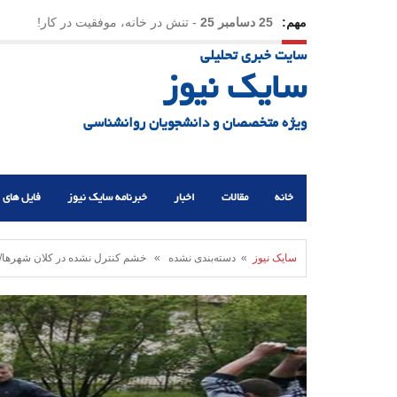
مهم:
25 دسامبر 25
-
تنش در خانه، موفقیت در کار!
سایت خبری تحلیلی
23 دسامبر 25
-
چرا اراده می‌کنیم ولی شکست می‌خو
سایک نیوز
21 دسامبر 25
-
یلدا؛ نماد تاب‌آوری اجتماعی در روزگا
ویژه متخصصان و دانشجویان روانشناسی
خانه
مقالات
اخبار
خبرنامه سایک نیوز
فایل های 
سایک نیوز
» دسته‌بندی نشده » خشم کنترل نشده در کلان شهرها/چگ