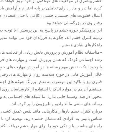
خشم بیشتری در موقعیت های گوناگون از خود بروز خواهد د
کرده اما پدر و مادر دارای تعاملی بر پایه احترام و آرامش 
اعمال خشونت های جسمی، جنسی، کلامی یا حتی اقتصادی همگی
رفتار وی در بزرگسالی خواهد بود.
این پژوهشگر حوزه خشم در پاسخ به این پرسش «با توجه به ای
زمینه کنترل خشم اند، چگونه به فرزندان خود می توانند مد
راهکارهای بنیادی هستیم.
«متاسفانه نظام آموزش و پرورش بخش زیادی از فعالیت های
رشد اجتماعی کودک که همان پرورش است و مهارت های فرد
با وجود اینکه، نقش مهم رسانه ها در آموزش مهارت های خود
خالی آموزش هایی در حوزه سلامت روان و مهارت های رفتار
قنبری نیز با تاکید این موضوع، به نقش پررنگ شبکه های اجتم
مستقیم آن هم در موارد اندک با استفاده از کارشناسان روی
محور، در صدا وسیما جایی ندارد اما شبکه های اجتماعی به و
رسانه های سنتی مانند رادیو و تلویزیون را پر کرده اند.
درباره کنترل خشم بارها راهکارهایی مانند نفس عمیق کشید
شناس بالینی به افرادی که مشکل خشم دارند، توصیه کرد تا 
راه های مناسب با زندگی خود را برای مهار خشم دریافت کند.