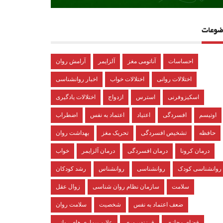
ضوعات
احساسات
آناتومی مغز
آلزایمر
آرامش روان
اختلالات روانی
اختلالات خواب
اخبار روانشناسی
اسکیزوفرنی
استرس
ازدواج
اختلالات یادگیری
اوتیسم
افسردگی
اعتیاد
اعتماد به نفس
اضطراب
حافظه
تشخیص افسردگی
تحریک مغز
بهداشت روان
درمان کرونا
درمان افسردگی
درمان آلزایمر
خواب
روانشناسی کودک
روانشناسی
روانشناس
رشد کودکان
سلامت
سازمان نظام روان شناسی
زوال عقل
ضعف اعتماد به نفس
شخصیت
سلامت روان
فضای مجازی
فرزندپروری
علایم بیماری های روانی