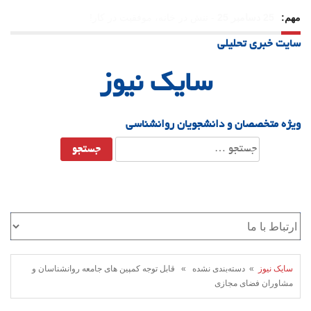
مهم:
23 دسامبر 25
-
چرا اراده می‌کنیم ولی شکست می‌خوریم؟
سایت خبری تحلیلی
21 دسامبر 25
-
یلدا؛ نماد تاب‌آوری اجتماعی در روزگار دشوار
سایک نیوز
ویژه متخصصان و دانشجویان روانشناسی
جستجو
برای:
سایک نیوز
» دسته‌بندی نشده » قابل توجه کمپین های جامعه روانشناسان و
مشاوران فضای مجازی