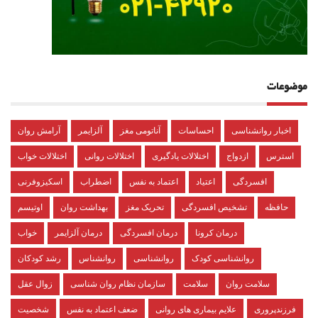
موضوعات
اخبار روانشناسی
احساسات
آناتومی مغز
آلزایمر
آرامش روان
استرس
ازدواج
اختلالات یادگیری
اختلالات روانی
اختلالات خواب
افسردگی
اعتیاد
اعتماد به نفس
اضطراب
اسکیزوفرنی
حافظه
تشخیص افسردگی
تحریک مغز
بهداشت روان
اوتیسم
درمان کرونا
درمان افسردگی
درمان آلزایمر
خواب
روانشناسی کودک
روانشناسی
روانشناس
رشد کودکان
سلامت روان
سلامت
سازمان نظام روان شناسی
زوال عقل
فرزندپروری
علایم بیماری های روانی
ضعف اعتماد به نفس
شخصیت