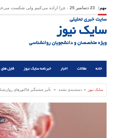
مهم:
23 دسامبر 25
-
چرا اراده می‌کنیم ولی شکست می‌خو
سایت خبری تحلیلی
21 دسامبر 25
-
یلدا؛ نماد تاب‌آوری اجتماعی در روزگا
سایک نیوز
ویژه متخصصان و دانشجویان روانشناسی
خانه
مقالات
اخبار
خبرنامه سایک نیوز
فایل های 
سایک نیوز
» دسته‌بندی نشده » تأثیر چشمگیر فاکتورهای روان‌شنا