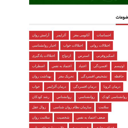
ضوعات
احساسات
آناتومی مغز
آلزایمر
آرامش روان
اختلالات روانی
اختلالات خواب
اخبار روانشناسی
اسکیزوفرنی
استرس
ازدواج
اختلالات یادگیری
اوتیسم
افسردگی
اعتیاد
اعتماد به نفس
اضطراب
حافظه
تشخیص افسردگی
تحریک مغز
بهداشت روان
درمان کرونا
درمان افسردگی
درمان آلزایمر
خواب
روانشناسی کودک
روانشناسی
روانشناس
رشد کودکان
سلامت
سازمان نظام روان شناسی
زوال عقل
ضعف اعتماد به نفس
شخصیت
سلامت روان
فضای مجازی
فرزندپروری
علایم بیماری های روانی