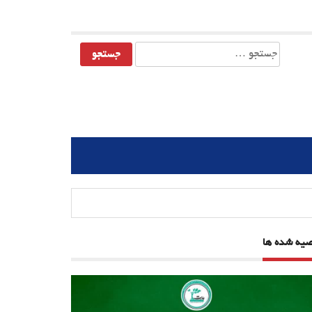
جستجو
برای:
صیه شده ها