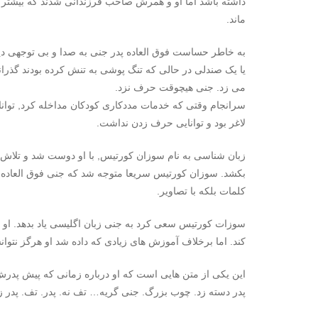
داشته باشد اما او و همرش صاحب فرزندانی شدند که بیشتر آنها
ماند.
به خاطر حساست فوق العاده پدر جنی به صدا و بی توجهی دی
یا یک صندلی در حالی که تنگ پوشی به تنش کرده بودند گذرا
می زد. جنی هیچوقت حرف نزد.
سرانجام وقتی که خدمات مددکاری کودکان مداخله کرد, توانا
لاغر بود و توانایی حرف زدن نداشت.
زبان شناسی به نام سوزان کورتیس, با او دوست شد و تلاش کر
بکشد. سوزان کورتیس سریعا متوجه شد که جنی فوق العاده باه
کلمات بلکه با تصاویر.
سوزات کورتیس سعی کرد به جنی زبان اگلیسی یاد بدهد. او 
کند. اما برخلاف آموزش های زیادی که داده شد او هرگز نتوا
این یکی از متن هایی است که او درباره زمانی که پیش پدرش
پدر دسته زد. چوب بزرگ. جنی گریه… تف نه. پدر. تف. پدر ز