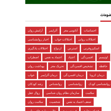
ضوعات
احساسات
آناتومی مغز
آلزایمر
آرامش روان
اختلالات روانی
اختلالات خواب
اخبار روانشناسی
اسکیزوفرنی
استرس
ازدواج
اختلالات یادگیری
اوتیسم
افسردگی
اعتیاد
اعتماد به نفس
اضطراب
حافظه
تشخیص افسردگی
تحریک مغز
بهداشت روان
درمان کرونا
درمان افسردگی
درمان آلزایمر
خواب
روانشناسی کودک
روانشناسی
روانشناس
رشد کودکان
سلامت
سازمان نظام روان شناسی
زوال عقل
ضعف اعتماد به نفس
شخصیت
سلامت روان
فضای مجازی
فرزندپروری
علایم بیماری های روانی