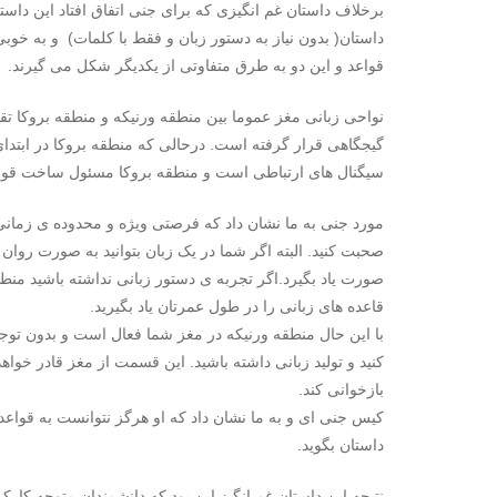
برخلاف داستان غم انگیزی که برای جنی اتفاق افتاد این داست
داستان( بدون نیاز به دستور زبان و فقط با کلمات) و به خو
قواعد و این دو به طرق متفاوتی از یکدیگر شکل می گیرند.
نواحی زبانی مغز عموما بین منطقه ورنیکه و منطقه بروکا 
گیجگاهی قرار گرفته است. درحالی که منطقه بروکا در ابتدا
سیگنال های ارتباطی است و منطقه بروکا مسئول ساخت قواع
مورد جنی به ما نشان داد که فرصتی ویژه و محدوده ی زمانی
صحبت کنید. البته اگر شما در یک زبان بتوانید به صورت روان
صورت یاد بگیرد.اگر تجربه ی دستور زبانی نداشته باشید منطقه
قاعده های زبانی را در طول عمرتان یاد بگیرید.
با این حال منطقه ورنیکه در مغز شما فعال است و بدون توجه 
کنید و تولید زبانی داشته باشید. این قسمت از مغز قادر خواهد
بازخوانی کند.
کیس جنی ای و به ما نشان داد که او هرگز نتوانست به قواع
داستان بگوید.
نتیجه این داستان غم انگیز این بود که دانشمندان متوجه کارک