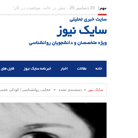
مهم:
23 دسامبر 25
-
چرا اراده می‌کنیم ولی شکست می‌خو
سایت خبری تحلیلی
21 دسامبر 25
-
یلدا؛ نماد تاب‌آوری اجتماعی در روزگا
سایک نیوز
ویژه متخصصان و دانشجویان روانشناسی
خانه
مقالات
اخبار
خبرنامه سایک نیوز
فایل های 
سایک نیوز
» دسته‌بندی نشده » عجایب روانشناسی / کودکی عجیب ب