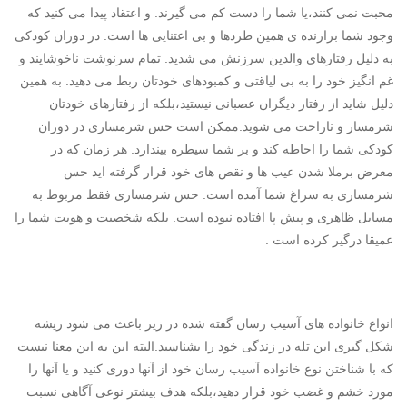
محبت نمی کنند،یا شما را دست کم می گیرند. و اعتقاد پیدا می کنید که
وجود شما برازنده ی همین طردها و بی اعتنایی ها است. در دوران کودکی
به دلیل رفتارهای والدین سرزنش می شدید. تمام سرنوشت ناخوشایند و
غم انگیز خود را به بی لیاقتی و کمبودهای خودتان ربط می دهید. به همین
دلیل شاید از رفتار دیگران عصبانی نیستید،بلکه از رفتارهای خودتان
شرمسار و ناراحت می شوید.ممکن است حس شرمساری در دوران
کودکی شما را احاطه کند و بر شما سیطره بیندارد. هر زمان که در
معرض برملا شدن عیب ها و نقص های خود قرار گرفته اید حس
شرمساری به سراغ شما آمده است. حس شرمساری فقط مربوط به
مسایل ظاهری و پیش پا افتاده نبوده است. بلکه شخصیت و هویت شما را
عمیقا درگیر کرده است .
انواع خانواده های آسیب رسان گفته شده در زیر باعث می شود ریشه
شکل گیری این تله در زندگی خود را بشناسید.البته این به این معنا نیست
که با شناختن نوع خانواده آسیب رسان خود از آنها دوری کنید و یا آنها را
مورد خشم و غضب خود قرار دهید،بلکه هدف بیشتر نوعی آگاهی نسبت