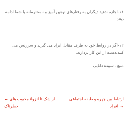
۱۱-اجازه ندهید دیگران به رفتارهای توهین آمیز و نامحترمانه با شما ادامه
دهند.
۱۲-اگر در روابط خود به طرف مقابل ایراد می گیرید و سرزنش می
کنید،دست از این کار بردارید.
منبع : سپیده دانایی
ناوبری
ارتباط بین چهره و طبقه اجتماعی
از شک تا انزوا/ محبوب‌ های
←
→
افراد
خطرناک
نوشته