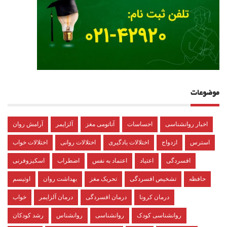
موضوعات
اخبار روانشناسی
احساسات
آناتومی مغز
آلزایمر
آرامش روان
استرس
ازدواج
اختلالات یادگیری
اختلالات روانی
اختلالات خواب
افسردگی
اعتیاد
اعتماد به نفس
اضطراب
اسکیزوفرنی
حافظه
تشخیص افسردگی
تحریک مغز
بهداشت روان
اوتیسم
درمان کرونا
درمان افسردگی
درمان آلزایمر
خواب
روانشناسی کودک
روانشناسی
روانشناس
رشد کودکان