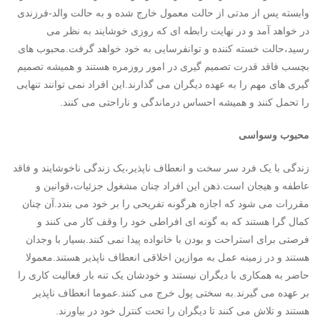
وابسته پس از مدتی از حالت معمول خارج شده و به حالت والد-فرزندی
در خواهد آمد و در نهایت رابطه ای که روزی خوشایند به نظر می
رسید،حالت خسته کننده و توانفرسایی به خود خواهد گرفت.محبوب های
بچسب فاقد قدرت تصمیم گیری در امور روزمره هستند و همیشه تصمیم
گیری های مهم را به عهده دیگران می گذارند.این افراد نمی توانند تنهایی
را تحمل کنند و همیشه احساس درماندگی و ناراحتی می کنند.
محبوب وسواسی
زندگی با یک فرد سر سخت و انعطاف ناپذیر،یک زندگی ناخوشایند و فاقد
عاطفه و هیجان است.ذهن این افراد چنان مشغول جزئیات،قوانین و
مقررات می شود که اجازه هرگونه تفریحی را بر خود می بندد.آن چنان
کمال گرا هستند که به گونه ای افراطی خود را وقف کار می کنند و
فرصتی برای استراحت و بودن با خانواده پیدا نمی کنند.بسیار با وجدان
هستند و در زمینه عمل به موازین اخلاقی انعطاف ناپذیر هستند.معمولا
حاضر به همکاری با دیگران نیستند و خودشان یک تنه بار فعالیت کاری را
بر عهده می گیرند.به سختی پول خرج می کنند.عموما انعطاف ناپذیر
هستند و تلاش می کنند تا دیگران را تحت کنترل خود در بیاورند.