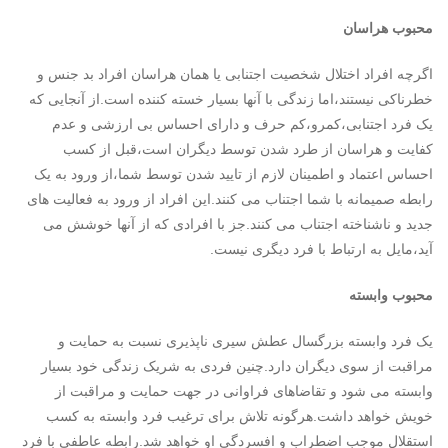
محبوب هراسان
اگرچه افراد اختلال شخصیت اجتنابی یا همان هراسان افراد بد جنس و
خطرناکی نیستند،اما زندگی با آنها بسیار خسته کننده است.از آنجایی که
یک فرد اجتنابی،کمرو،کم حرف و دارای احساس بی ارزشی و عدم
کفایت و هراسان از طرد شدن توسط دیگران است،قبل از کسب
احساس اعتماد و اطمینان لازم از تایید شدن توسط شما،از ورود به یک
رابطه صمیمانه با شما اجتناب می کنند.این افراد از ورود به فعالیت های
جدید و ناشناخته اجتناب می کنند.جز با افرادی که از آنها خوشش می
آید،مایل به ارتباط با فرد دیگری نیست.
محبوب وابسته
یک فرد وابسته بزرگسال عطش سیری ناپذیری نسبت به حمایت و
مراقبت از سوی دیگران دارد.چنین فردی به شریک زندگی خود بسیار
وابسته می شود و تقاضاهای فراوانی در جهت حمایت و مراقبت از
خویش خواهد داشت.هرگونه تلاش برای ترغیب فرد وابسته به کسب
استقلال موجب اضطراب و افسردگی او خواهد شد.رابطه عاطفی با فرد