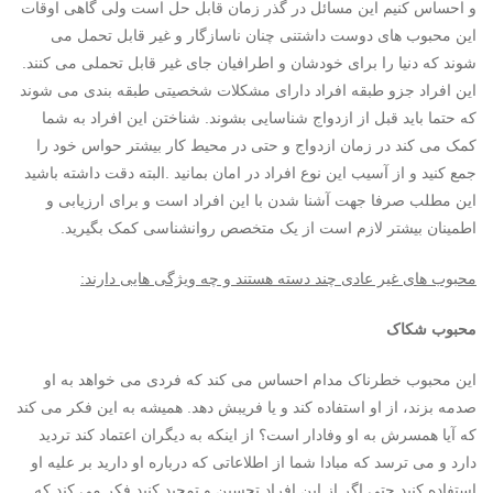
و احساس کنیم این مسائل در گذر زمان قابل حل است ولی گاهی اوقات
این محبوب های دوست داشتنی چنان ناسازگار و غیر قابل تحمل می
شوند که دنیا را برای خودشان و اطرافیان جای غیر قابل تحملی می کنند.
این افراد جزو طبقه افراد دارای مشکلات شخصیتی طبقه بندی می شوند
که حتما باید قبل از ازدواج شناسایی بشوند. شناختن این افراد به شما
کمک می کند در زمان ازدواج و حتی در محیط کار بیشتر حواس خود را
جمع کنید و از آسیب این نوع افراد در امان بمانید .البته دقت داشته باشید
این مطلب صرفا جهت آشنا شدن با این افراد است و برای ارزیابی و
اطمینان بیشتر لازم است از یک متخصص روانشناسی کمک بگیرید.
محبوب های غیر عادی چند دسته هستند و چه ویژگی هایی دارند:
محبوب شکاک
این محبوب خطرناک مدام احساس می کند که فردی می خواهد به او
صدمه بزند، از او استفاده کند و یا فریبش دهد. همیشه به این فکر می کند
که آیا همسرش به او وفادار است؟ از اینکه به دیگران اعتماد کند تردید
دارد و می ترسد که مبادا شما از اطلاعاتی که درباره او دارید بر علیه او
استفاده کنید.حتی اگر از این افراد تحسین و تمجید کنید فکر می کند که