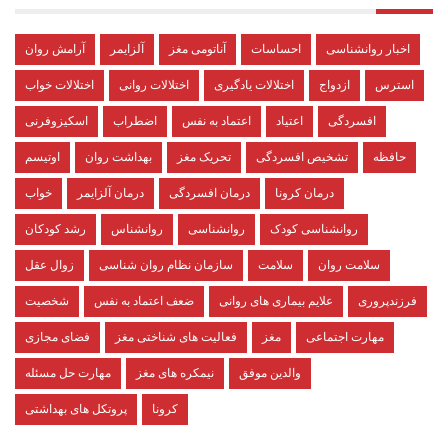
اخبار روانشناسی
احساسات
آناتومی مغز
آلزایمر
آرامش روان
استرس
ازدواج
اختلالات یادگیری
اختلالات روانی
اختلالات خواب
افسردگی
اعتیاد
اعتماد به نفس
اضطراب
اسکیزوفرنی
حافظه
تشخیص افسردگی
تحریک مغز
بهداشت روان
اوتیسم
درمان کرونا
درمان افسردگی
درمان آلزایمر
خواب
روانشناسی کودک
روانشناسی
روانشناس
رشد کودکان
سلامت روان
سلامت
سازمان نظام روان شناسی
زوال عقل
فرزندپروری
علایم بیماری های روانی
ضعف اعتماد به نفس
شخصیت
مهارت اجتماعی
مغز
فعالیت های شناختی مغز
فضای مجازی
والدین موفق
نیمکره های مغز
مهارت حل مسئله
کرونا
پروتکل های بهداشتی