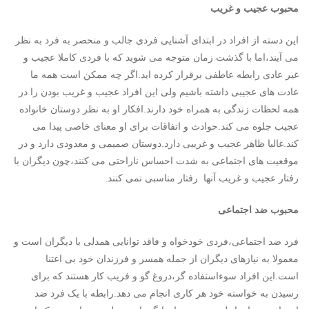
محبوب عجیب و غریب
این دسته از افراد در ابتدای آشنایی فردی جالب و منحصر به فرد به نظر
می آیند،اما با گذشت زمان متوجه می شوید که با فردی کاملا عجیب و
غیر عادی رابطه عاطفی برقرار کرده اید.اگر چه ممکن است همه ما
عادت های عجیبی داشته باشیم ولی این افراد عجیب و غریب بودن را در
همه لحظات زندگی به همراه خود دارند.افکار او به نظر دوستان خانواده
عجیب جلوه می کند.حوادث و اتفاقات برای او معنای خاصی پیدا می
کند.غالبا ظاهر عجیب و غریبی دارد.دوستان صمیمی و معدودی دارد و در
موقعیت های اجتماعی به شدت احساس ناراحتی می کنند،چون دیگران با
رفتار عجیب و غریب آنها رفتار مناسبی نمی کنند.
محبوب ضد اجتماعی
فرد ضد اجتماعی،فردی خودخواه و فاقد توانایی همدلی با دیگران است و
معمولا به نیازهای دیگران از جمله همسر و فرزندان خود بی اعتنا
است.این افراد سوءاستفاده گر،دروغ گو و فریب کار هستند که برای
رسیدن به خواسته خود هر کاری انجام می دهد.رابطه با یک فرد ضد