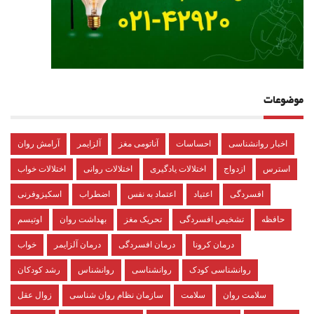
موضوعات
اخبار روانشناسی
احساسات
آناتومی مغز
آلزایمر
آرامش روان
استرس
ازدواج
اختلالات یادگیری
اختلالات روانی
اختلالات خواب
افسردگی
اعتیاد
اعتماد به نفس
اضطراب
اسکیزوفرنی
حافظه
تشخیص افسردگی
تحریک مغز
بهداشت روان
اوتیسم
درمان کرونا
درمان افسردگی
درمان آلزایمر
خواب
روانشناسی کودک
روانشناسی
روانشناس
رشد کودکان
سلامت روان
سلامت
سازمان نظام روان شناسی
زوال عقل