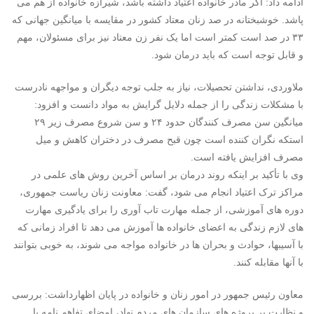
ادامه داد: اگر مادر خانواده اعتیاد داشته باشد، شیرازه خانواده از هم می
پاشد. خوشبختانه در صد زنان معتاد کشور در مقایسه با میانگین جهانی که
۳۳ در صد است کمتر است اما یک نفر زن معتاد نیز برای مسئولان، مهم
و قابل توجه است که باید درمان شود.
ملاوردی، نداشتن تحصیلات، نیاز به جلب توجه دیگران و مواجهه نادرست
با مشکلات زندگی را از جمله دلایل گرایش به مواد دانست و افزود:
میانگین سن مصرف کنندگان حدود ۲۴ و سن شروع مصرف زیر ۲۹
استکه نگران کننده است چون قبح مصرف در دختران کاهش و میل
مصرف افزایش یافته است.
وی با تأکید بر اینکه روند درمان بر اساس آخرین روش های علمی در
مراکز ترک اعتیاد انجام می شود، گفت: معاونت زنان ریاست جمهوری،
دوره های آموزشی، از جمله مهارت تاب آوری را برای یادگیری مهارت
های لازم زندگی به اعضای خانواده ها آموزش می دهد تا افراد زمانی که
با آسیبها، حوادث و بحران ها در خانواده مواجه می شوند، به خوبی بتوانند
با آنها مقابله کنند.
معاون رئیس جمهور در امور زنان و خانواده در پایان اظهارداشت: بررسی
و نظارت بر پروژه های سازمان های مردم نهاد، امضای تفاهم نامه با