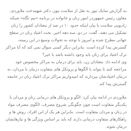
به گزارش سایک نیوز به نقل از سلامت نیوز، دکتر شهیندخت ملاوردی،
معاون رئیس جمهوردر امور زنان و خانواده در برنامه «نیم نگاه» شبکه
رادیویی سلامت با بیان اینکه حدود ۱۰ در صد از معتادان کشور را زنان
تشکیل می دهند، گفت: در دو، سه دهه اخیر، بحث اعتیاد زنان در سطح
جهانی مطرح شده و امروز با توجه به تحولات وسیع در این زمینه،
گسترش پیدا کرده است. بنابراین دیگر کسی سوال نمی کند که آیا مراکز
ترک اعتیاد برای زنان باید وجود داشته باشد یا خیر؟
وی ادامه داد: معتادان زن، باید برای درمان به مراکز مخصوص خود
مراجعه کنند تا بتواند با الگوها و پروتکل های متفاوت درمان با مردان، به
درمان اعتیادشان بپردازند که امیدواریم مراکز ترک اعتیاد زنان در جامعه
گسترش پیدا کند.
ملاوردی در ادامه بیان کرد: الگو و پروتکل های درمانی زنان و مردان با
یکدیگر متفاوت است چون چگونگی شروع مصرف، الگوی مصرف مواد
در زنان و مردان متفاوت است. بنابراین هر یک از این افراد، روش ها و
راهکارهای متفاوت درمانی دارند که باید بر اساس ویژگی ها و نیازهایشان
درمان شوند.