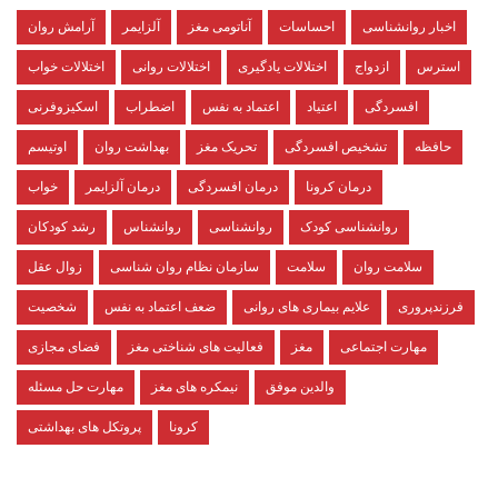
اخبار روانشناسی
احساسات
آناتومی مغز
آلزایمر
آرامش روان
استرس
ازدواج
اختلالات یادگیری
اختلالات روانی
اختلالات خواب
افسردگی
اعتیاد
اعتماد به نفس
اضطراب
اسکیزوفرنی
حافظه
تشخیص افسردگی
تحریک مغز
بهداشت روان
اوتیسم
درمان کرونا
درمان افسردگی
درمان آلزایمر
خواب
روانشناسی کودک
روانشناسی
روانشناس
رشد کودکان
سلامت روان
سلامت
سازمان نظام روان شناسی
زوال عقل
فرزندپروری
علایم بیماری های روانی
ضعف اعتماد به نفس
شخصیت
مهارت اجتماعی
مغز
فعالیت های شناختی مغز
فضای مجازی
والدین موفق
نیمکره های مغز
مهارت حل مسئله
کرونا
پروتکل های بهداشتی