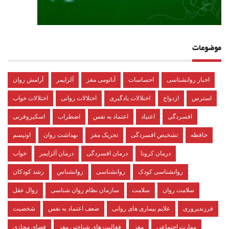
موضوعات
اخبار روانشناسی
احساسات
آناتومی مغز
آلزایمر
آرامش روان
استرس
ازدواج
اختلالات یادگیری
اختلالات روانی
اختلالات خواب
افسردگی
اعتیاد
اعتماد به نفس
اضطراب
اسکیزوفرنی
حافظه
تشخیص افسردگی
تحریک مغز
بهداشت روان
اوتیسم
درمان کرونا
درمان افسردگی
درمان آلزایمر
خواب
روانشناسی کودک
روانشناسی
روانشناس
رشد کودکان
سلامت روان
سلامت
سازمان نظام روان شناسی
زوال عقل
فرزندپروری
علایم بیماری های روانی
ضعف اعتماد به نفس
شخصیت
مهارت اجتماعی
مغز
فعالیت های شناختی مغز
فضای مجازی