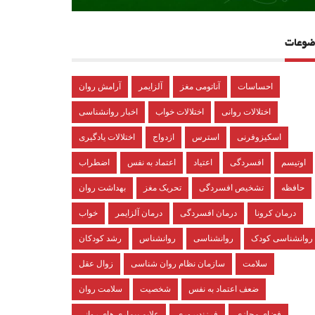
ضوعات
احساسات
آناتومی مغز
آلزایمر
آرامش روان
اختلالات روانی
اختلالات خواب
اخبار روانشناسی
اسکیزوفرنی
استرس
ازدواج
اختلالات یادگیری
اوتیسم
افسردگی
اعتیاد
اعتماد به نفس
اضطراب
حافظه
تشخیص افسردگی
تحریک مغز
بهداشت روان
درمان کرونا
درمان افسردگی
درمان آلزایمر
خواب
روانشناسی کودک
روانشناسی
روانشناس
رشد کودکان
سلامت
سازمان نظام روان شناسی
زوال عقل
ضعف اعتماد به نفس
شخصیت
سلامت روان
فضای مجازی
فرزندپروری
علایم بیماری های روانی