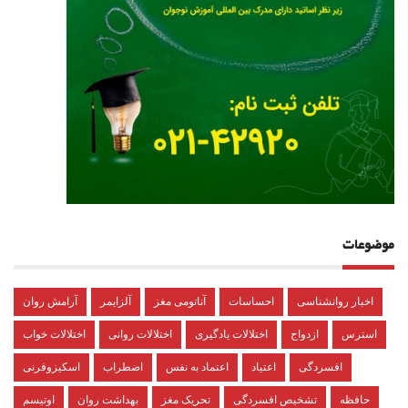
موضوعات
اخبار روانشناسی
احساسات
آناتومی مغز
آلزایمر
آرامش روان
استرس
ازدواج
اختلالات یادگیری
اختلالات روانی
اختلالات خواب
افسردگی
اعتیاد
اعتماد به نفس
اضطراب
اسکیزوفرنی
حافظه
تشخیص افسردگی
تحریک مغز
بهداشت روان
اوتیسم