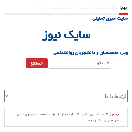
مهم:
23 دسامبر 25
-
چرا اراده می‌کنیم ولی شکست می‌خوریم؟
سایت خبری تحلیلی
21 دسامبر 25
-
یلدا؛ نماد تاب‌آوری اجتماعی در روزگار دشوار
سایک نیوز
ویژه متخصصان و دانشجویان روانشناسی
جستجو
برای:
سایک نیوز
» دسته‌بندی نشده » نامه دکتر افروز به ریاست جمهوری برای
تاسیس «وزارت خانواده»