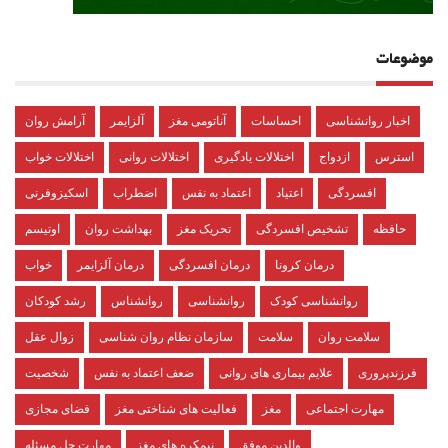
موضوعات
اخبار روانشناسی
احساسات
آناتومی مغز
آلزایمر
آرامش روان
استرس
ازدواج
اختلالات یادگیری
اختلالات روانی
اختلالات خواب
افسردگی
اعتیاد
اعتماد به نفس
اضطراب
اسکیزوفرنی
حافظه
تشخیص افسردگی
تحریک مغز
بهداشت روان
اوتیسم
درمان کرونا
درمان افسردگی
درمان آلزایمر
خواب
روانشناسی کودک
روانشناسی
روانشناس
رشد کودکان
سلامت روان
سلامت
سازمان نظام روان شناسی
زوال عقل
فرزندپروری
علایم بیماری های روانی
ضعف اعتماد به نفس
شخصیت
مهارت اجتماعی
مغز
فعالیت های شناختی مغز
فضای مجازی
والدین موفق
نیمکره های مغز
مهارت حل مسئله