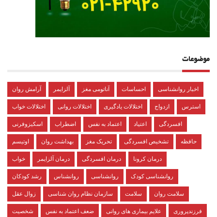
موضوعات
اخبار روانشناسی
احساسات
آناتومی مغز
آلزایمر
آرامش روان
استرس
ازدواج
اختلالات یادگیری
اختلالات روانی
اختلالات خواب
افسردگی
اعتیاد
اعتماد به نفس
اضطراب
اسکیزوفرنی
حافظه
تشخیص افسردگی
تحریک مغز
بهداشت روان
اوتیسم
درمان کرونا
درمان افسردگی
درمان آلزایمر
خواب
روانشناسی کودک
روانشناسی
روانشناس
رشد کودکان
سلامت روان
سلامت
سازمان نظام روان شناسی
زوال عقل
فرزندپروری
علایم بیماری های روانی
ضعف اعتماد به نفس
شخصیت