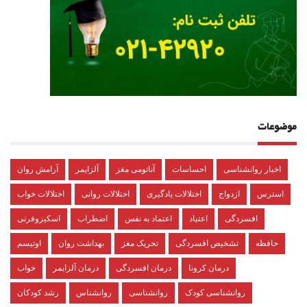
موضوعات
اخبار روانشناسی
احساسات
آناتومی مغز
آلزایمر
آرامش روان
استرس
ازدواج
اختلالات یادگیری
اختلالات روانی
اختلالات خواب
افسردگی
اعتیاد
اعتماد به نفس
اضطراب
اسکیزوفرنی
حافظه
تشخیص افسردگی
تحریک مغز
بهداشت روان
اوتیسم
درمان کرونا
درمان افسردگی
درمان آلزایمر
خواب
روانشناسی کودک
روانشناسی
روانشناس
رشد کودکان