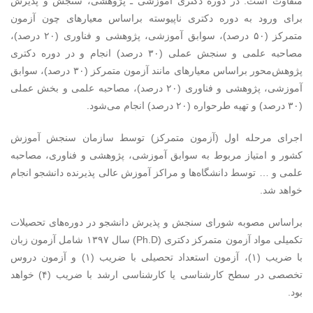
متفاوت است. در دوره دکتری آموزشی ـ پژوهشی، سنجش و پذیرش
برای ورود به دوره دکتری ناپیوسته بر‌اساس معیارهای چون آزمون
متمرکز (۵۰ درصد)، سوابق آموزشی، پژوهشی و فناوری (۲۰ درصد)،
مصاحبه علمی و سنجش عملی (۳۰ درصد) انجام و در دوره دکتری
پژوهش‌محور بر‌اساس معیارهای مانند آزمون متمرکز (۳۰ درصد)، سوابق
آموزشی، پژوهشی و فناوری (۲۰ درصد)، مصاحبه علمی و بخش عملی
(۳۰ درصد) و تهیه طرحواره (۲۰ درصد) انجام می‌شود.
اجرای مرحله اول (آزمون متمرکز) توسط سازمان سنجش آموزش
کشور و امتیاز مربوط به سوابق آموزشی، پژوهشی و فناوری، مصاحبه
علمی و … توسط دانشگاه‌ها و مراکز آموزش عالی پذیرنده دانشجو انجام
خواهد شد.
براساس مصوبه شورای سنجش و پذیرش دانشجو در دوره‌های تحصیلات
تکمیلی مواد آزمون متمرکز دکتری (Ph.D) سال ۱۳۹۷ شامل
آزمون زبان
با ضریب (۱)،
آزمون استعداد تحصیلی با ضریب (۱) و آزمون دروس
تخصصی در سطح کارشناسی یا کارشناسی ارشد با ضریب (۴) خواهد
بود.