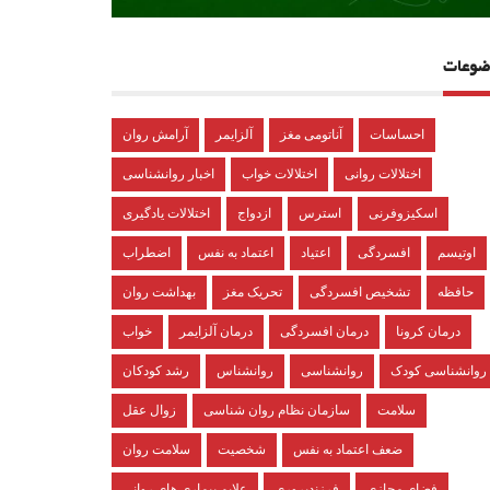
ضوعات
احساسات
آناتومی مغز
آلزایمر
آرامش روان
اختلالات روانی
اختلالات خواب
اخبار روانشناسی
اسکیزوفرنی
استرس
ازدواج
اختلالات یادگیری
اوتیسم
افسردگی
اعتیاد
اعتماد به نفس
اضطراب
حافظه
تشخیص افسردگی
تحریک مغز
بهداشت روان
درمان کرونا
درمان افسردگی
درمان آلزایمر
خواب
روانشناسی کودک
روانشناسی
روانشناس
رشد کودکان
سلامت
سازمان نظام روان شناسی
زوال عقل
ضعف اعتماد به نفس
شخصیت
سلامت روان
فضای مجازی
فرزندپروری
علایم بیماری های روانی