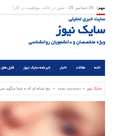
مهم:
23 دسامبر 25
-
چرا اراده می‌کنیم ولی شکست می‌خو
سایت خبری تحلیلی
21 دسامبر 25
-
یلدا؛ نماد تاب‌آوری اجتماعی در روزگا
سایک نیوز
ویژه متخصصان و دانشجویان روانشناسی
خانه
مقالات
اخبار
خبرنامه سایک نیوز
فایل های 
سایک نیوز
» دسته‌بندی نشده » پنج نشانه ای که به شما میگوید شری