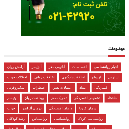
موضوعات
اخبار روانشناسی
احساسات
آناتومی مغز
آلزایمر
آرامش روان
استرس
ازدواج
اختلالات یادگیری
اختلالات روانی
اختلالات خواب
افسردگی
اعتیاد
اعتماد به نفس
اضطراب
اسکیزوفرنی
حافظه
تشخیص افسردگی
تحریک مغز
بهداشت روان
اوتیسم
درمان کرونا
درمان افسردگی
درمان آلزایمر
خواب
روانشناسی کودک
روانشناسی
روانشناس
رشد کودکان