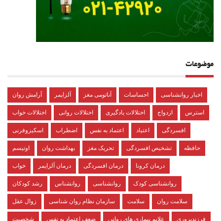
موضوعات
اخبار روانشناسی
احساسات
آناتومی مغز
آلزایمر
آرامش روان
استرس
ازدواج
اختلالات یادگیری
اختلالات روانی
اختلالات خواب
افسردگی
اعتیاد
اعتماد به نفس
اضطراب
اسکیزوفرنی
حافظه
تشخیص افسردگی
تحریک مغز
بهداشت روان
اوتیسم
درمان کرونا
درمان افسردگی
درمان آلزایمر
خواب
روانشناسی کودک
روانشناسی
روانشناس
رشد کودکان
سلامت روان
سلامت
سازمان نظام روان شناسی
زوال عقل
فرزندپروری
علایم بیماری های روانی
ضعف اعتماد به نفس
شخصیت