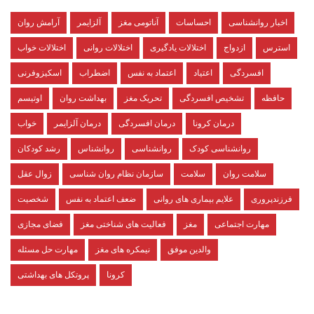
اخبار روانشناسی
احساسات
آناتومی مغز
آلزایمر
آرامش روان
استرس
ازدواج
اختلالات یادگیری
اختلالات روانی
اختلالات خواب
افسردگی
اعتیاد
اعتماد به نفس
اضطراب
اسکیزوفرنی
حافظه
تشخیص افسردگی
تحریک مغز
بهداشت روان
اوتیسم
درمان کرونا
درمان افسردگی
درمان آلزایمر
خواب
روانشناسی کودک
روانشناسی
روانشناس
رشد کودکان
سلامت روان
سلامت
سازمان نظام روان شناسی
زوال عقل
فرزندپروری
علایم بیماری های روانی
ضعف اعتماد به نفس
شخصیت
مهارت اجتماعی
مغز
فعالیت های شناختی مغز
فضای مجازی
والدین موفق
نیمکره های مغز
مهارت حل مسئله
کرونا
پروتکل های بهداشتی