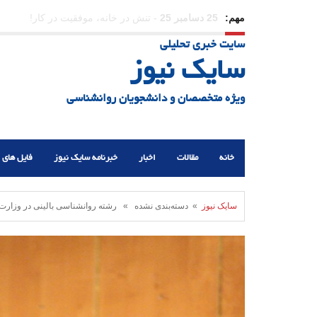
مهم:
23 دسامبر 25
-
چرا اراده می‌کنیم ولی شکست می‌خو
سایت خبری تحلیلی
21 دسامبر 25
-
یلدا؛ نماد تاب‌آوری اجتماعی در روزگا
سایک نیوز
ویژه متخصصان و دانشجویان روانشناسی
خانه
مقالات
اخبار
خبرنامه سایک نیوز
فایل های 
سایک نیوز
» دسته‌بندی نشده » رشته روانشناسی بالینی در وزارت 