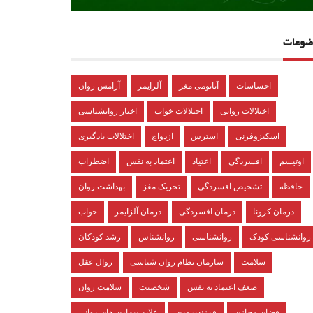
ضوعات
احساسات
آناتومی مغز
آلزایمر
آرامش روان
اختلالات روانی
اختلالات خواب
اخبار روانشناسی
اسکیزوفرنی
استرس
ازدواج
اختلالات یادگیری
اوتیسم
افسردگی
اعتیاد
اعتماد به نفس
اضطراب
حافظه
تشخیص افسردگی
تحریک مغز
بهداشت روان
درمان کرونا
درمان افسردگی
درمان آلزایمر
خواب
روانشناسی کودک
روانشناسی
روانشناس
رشد کودکان
سلامت
سازمان نظام روان شناسی
زوال عقل
ضعف اعتماد به نفس
شخصیت
سلامت روان
فضای مجازی
فرزندپروری
علایم بیماری های روانی