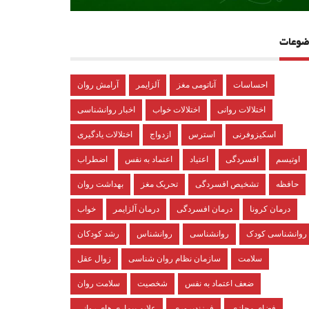
ضوعات
احساسات
آناتومی مغز
آلزایمر
آرامش روان
اختلالات روانی
اختلالات خواب
اخبار روانشناسی
اسکیزوفرنی
استرس
ازدواج
اختلالات یادگیری
اوتیسم
افسردگی
اعتیاد
اعتماد به نفس
اضطراب
حافظه
تشخیص افسردگی
تحریک مغز
بهداشت روان
درمان کرونا
درمان افسردگی
درمان آلزایمر
خواب
روانشناسی کودک
روانشناسی
روانشناس
رشد کودکان
سلامت
سازمان نظام روان شناسی
زوال عقل
ضعف اعتماد به نفس
شخصیت
سلامت روان
فضای مجازی
فرزندپروری
علایم بیماری های روانی