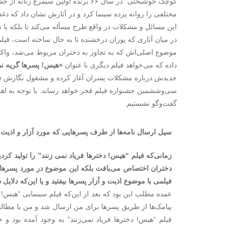
کوچک خوشبختی” در سال ۶۶ برنده‌ اولین 
مختلفی را روانه پرده سینما کرد و در آثارش نشان داد که دغ
این مسائل و مشکلات در واقع طرح مسأله می‌کند تا بلکه با
در میان آثاری که پوران درخشنده تا به حال ساخته است، فیلم 
موضوع اصلی‌اش که به تجاوز به دختران مربوط می‌شد، واکنش
داده که می‌خواهد فیلم دیگری با عنوان
«هیس! پسرها گریه نم
جدیدش درباره مشکلات پسران آغاز کرده و مشغول نگارش فیلم
سی‌وششمین جشنواره فیلم فجر خواهد رساند. با توجه به اهمی
گفت‌وگو نشستیم.
سیل ارسال نامه‌ها از طرف پسرهایی که مورد آزار و اذیت ق
زمانی‌که فیلم “هیس! دخترها فریاد نمی زنند” را تولید کردید
دختران اختصاص می‌یافت بلکه این موضوع در مورد پسره
فیلمی با موضوع اذیت و آزار پسرها بیفتید و یا این‌که دل
عمده مطلب این بود که بعد از این‌که فیلم سینمایی “هیس! دخ
پیامک‌ها از طریق پسرها برای من ارسال شد و من با مطالعه 
فیلم “هیس! دخترها فریاد نمی‌زنند” به وجود آمده بود و 