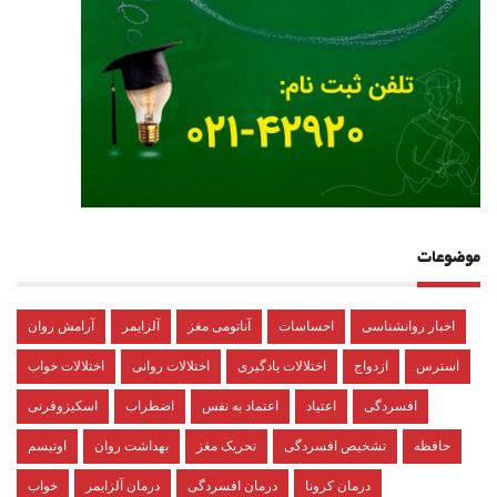
موضوعات
اخبار روانشناسی
احساسات
آناتومی مغز
آلزایمر
آرامش روان
استرس
ازدواج
اختلالات یادگیری
اختلالات روانی
اختلالات خواب
افسردگی
اعتیاد
اعتماد به نفس
اضطراب
اسکیزوفرنی
حافظه
تشخیص افسردگی
تحریک مغز
بهداشت روان
اوتیسم
درمان کرونا
درمان افسردگی
درمان آلزایمر
خواب