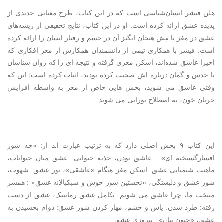
هلن فیشر انسان‌شناسی است که در این کتاب، طرح معنایی جدیدی از
پدیده عشق ارائه کرده است. او در این کتاب، نتایج تحقیقی از ریشه‌های
عشق در مغز تا تپش هیجان انگیز آن در جسم و رفتار انسان را ارائه کرده
است. فیشر با همکاری تیمی از دانشمندان همکارش از مغز افکاری که
اخیرا عاشق شده‌اند، اسکن مغزی گرفته و نتیجه ای را که روان شناسان
با حدس و گمان درباره اش صحبت کرده بودند، اثبات کرده است؛ این که
وقتی عاشق می شوید، بخش هایی خاص از مغز به واسطه افزایش
جریان خون، به اصطلاح نورانی می شوند.
این کتاب ۹ بخش اصلی دارد که به ترتیب عبارت اند از: «چه شور
افسارگسیخته ای» : عاشق بودن، جذبه حیوانی: عشق میان حیوانات،
ماهیت شیمیایی عشق: اسکن مغز هنگام «عاشقی»، تور عشق: شهوت،
شور عشق و دلبستگی، «نخستین شور خوش و سبکبالانه عشق» : همسر
منتخب ما، چرا عاشق می شویم: تکامل عشق رمانتیک، عشق از دست
رفته: طرد شدن، یاس و خشم، مهار کردن شور عشق: دوام بخشیدن به
عشق، «جنون بتان» : پیروزی عشق.