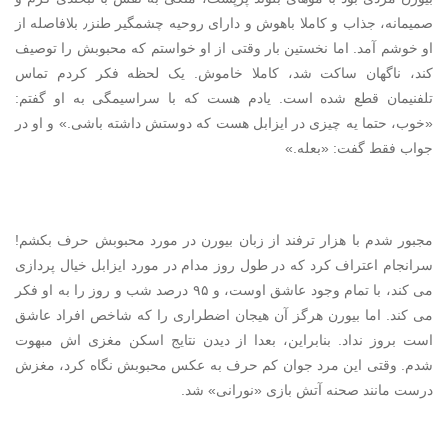
صمیمانه، جذاب و کاملا باهوش و دارای روحیه چشمگیر طنز٫ بلافاصله از
او خوشم آمد. اما نخستین بار وقتی از او خواستم که محبوبش را توصیف
کند، ناگهان ساکت شد، کاملا خاموش. یک لحظه فکر کردم تماس
تلفنیمان قطع شده است. یادم هست که با سراسیمگی به او گفتم:
«خوب، حتما یه چیزی در ایزابل هست که دوستش داشته باشی.» و او در
جواب فقط گفت: «بعله.»
مجبور شدم با هزار ترفند از زبان بیورن در مورد محبوبش حرف بکشم!
سرانجام اعتراف کرد که در طول روز مدام در مورد ایزابل خیال پردازی
می کند، با تمام وجود عاشق اوست، و ۹۵ درصد شب و روز را به او فکر
می کند. اما بیورن هرگز آن هیجان اضطراری را که شاخص افراد عاشق
است بروز نداد. بنابراین، بعدا از دیدن نتایج اسکن مغزی اش مبهوت
شدم. وقتی این مرد جوان کم حرف به عکس محبوبش نگاه کرد، مغزش
درست مانند صحنه آتش بازی «نورانی» شد.