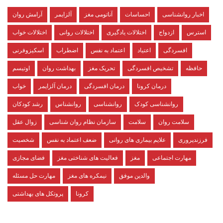
اخبار روانشناسی
احساسات
آناتومی مغز
آلزایمر
آرامش روان
استرس
ازدواج
اختلالات یادگیری
اختلالات روانی
اختلالات خواب
افسردگی
اعتیاد
اعتماد به نفس
اضطراب
اسکیزوفرنی
حافظه
تشخیص افسردگی
تحریک مغز
بهداشت روان
اوتیسم
درمان کرونا
درمان افسردگی
درمان آلزایمر
خواب
روانشناسی کودک
روانشناسی
روانشناس
رشد کودکان
سلامت روان
سلامت
سازمان نظام روان شناسی
زوال عقل
فرزندپروری
علایم بیماری های روانی
ضعف اعتماد به نفس
شخصیت
مهارت اجتماعی
مغز
فعالیت های شناختی مغز
فضای مجازی
والدین موفق
نیمکره های مغز
مهارت حل مسئله
کرونا
پروتکل های بهداشتی