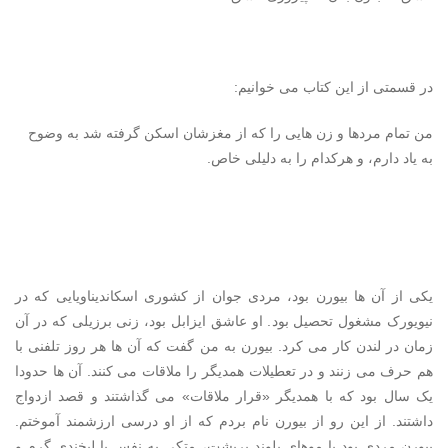
در قسمتی از این کتاب می خوانیم:
من تمام مردها و زن هایی را که از مغزشان اسکن گرفته شد به وضوح
به یاد دارم، و هرکدام را به دلیلی خاص.
یکی از آن ها بیورن بود، مردی جوان از کشوری اسکاندیناویایی که در
نیویورک مشغول تحصیل بود. او عاشق ایزابل بود، زنی برزیلی که در آن
زمان در لندن کار می کرد. بیورن به من گفت که آن ها هر روز تلفنی با
هم حرف می زنند و در تعطیلات همدیگر را ملاقات می کنند. آن ها حدودا
یک سال بود که با همدیگر «قرار ملاقات» می گذاشتند و قصد ازدواج
داشتند. از این رو از بیورن نام بردم که از او درسی ارزشمند آموختم.
بیورن مردی بود با موهای بلوند پرپشت، متکی به نفس با لبخندی گرم و