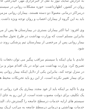
به گزارش سایک نیوز به نقل از خبرگزاری مهر، حیدرعلی عا
روان در کشور، اظهارداشت: حوزه مشکلات روانی در سیستم ب
درمراکز درمانی معمولا دو دسته هستند، بیماران روانی مزمن ک
باید به این گروه از بیماران اعصاب و روان توجه ویژه داشت.
وی افزود: اما اکثر بیماران بستری در بیمارستان ها پس از م
بنابراین مسلم است که وزارت بهداشت در طرح تحول سلامت م
بیمار روانی پس از مرخصی از بیمارستان تیم پزشکی روند درم
شود.
عابدی با بیان اینکه با سیستم مراقب پیگیر می توان دفعات 
تصریح کرد: وزارت بهداشت می تواند در یک اقدام موثر و برا
در منزل توجه کند، بنابراین یکی از دلایل اینکه بیمار روا
برای بیمار تغییر نکرده است، از این رو باید تحریکات محیط 
وی با تاکید بر اینکه باید از عود مجدد بیماری یک فرد روان
یک تکلیف برای دولت مصوب شده است، از این رو به جای ای
سیستم های ارایه خدمات درسطح جامعه را گسترش داد، البته 
خدمات بهداشتی و درمانی درسطح جامعه به مراتب ازیک بیم