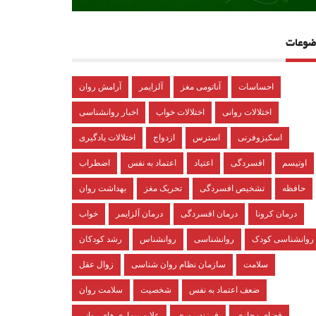
ضوعات
احساسات
آناتومی مغز
آلزایمر
آرامش روان
اختلالات روانی
اختلالات خواب
اخبار روانشناسی
اسکیزوفرنی
استرس
ازدواج
اختلالات یادگیری
اوتیسم
افسردگی
اعتیاد
اعتماد به نفس
اضطراب
حافظه
تشخیص افسردگی
تحریک مغز
بهداشت روان
درمان کرونا
درمان افسردگی
درمان آلزایمر
خواب
روانشناسی کودک
روانشناسی
روانشناس
رشد کودکان
سلامت
سازمان نظام روان شناسی
زوال عقل
ضعف اعتماد به نفس
شخصیت
سلامت روان
فضای مجازی
فرزندپروری
علایم بیماری های روانی