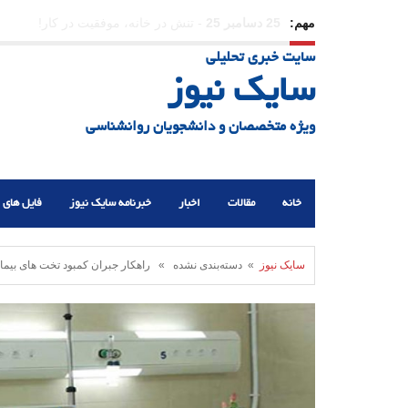
مهم:
23 دسامبر 25
-
چرا اراده می‌کنیم ولی شکست می‌خو
سایت خبری تحلیلی
21 دسامبر 25
-
یلدا؛ نماد تاب‌آوری اجتماعی در روزگا
سایک نیوز
ویژه متخصصان و دانشجویان روانشناسی
خانه
مقالات
اخبار
خبرنامه سایک نیوز
فایل های 
سایک نیوز
» دسته‌بندی نشده » راهکار جبران کمبود تخت های بیمار