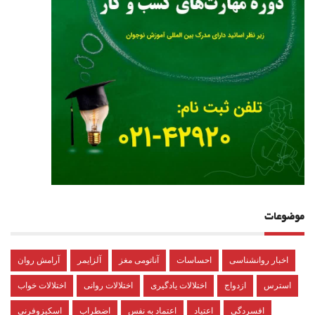
موضوعات
اخبار روانشناسی
احساسات
آناتومی مغز
آلزایمر
آرامش روان
استرس
ازدواج
اختلالات یادگیری
اختلالات روانی
اختلالات خواب
افسردگی
اعتیاد
اعتماد به نفس
اضطراب
اسکیزوفرنی