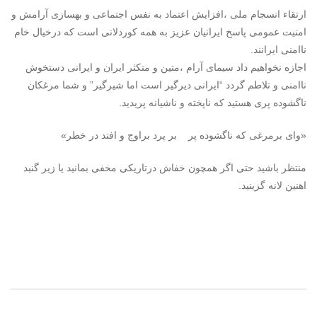
ارتقاء انسجام ملی ،افزایش اعتماد به نفس اجتماعی و بهسازی آرامش و
امنیت عمومی پاسخ ایرانیان عزیز به همه کوردلانی است که درخیال خام
ناامنی ایرانند.
اجازه نخواهیم داد سیمای آرام ،متین و متکثر ایران و ایرانی دستخوش
ناامنی و تلاطم گردد “ایرانی دیرگیر است اما شیرگیر” و شما مرغکان
ناگشوده پری هستید که ناپخته و ناشیانه پریدید.
«وای برمرغی که ناگشوده پر بر پرد براوج و افتد در خطر»
منتظر باشید حتی اگر همچون خفاش درتاریکی مخفی بمانید یا زیر گنبد
اهنین لانه گزینید.