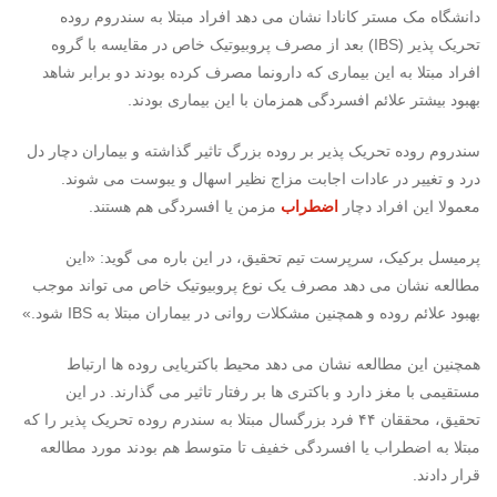
دانشگاه مک مستر کانادا نشان می دهد افراد مبتلا به سندروم روده
تحریک پذیر (
IBS
) بعد از مصرف پروبیوتیک خاص در مقایسه با گروه
افراد مبتلا
به این بیماری
که دارونما مصرف کرده بودند دو برابر شاهد
بهبود بیشتر علائم افسردگی همزمان با این بیماری بودند.
سندروم روده تحریک پذیر بر روده بزرگ تاثیر گذاشته و بیماران دچار دل
درد و تغییر در عادات اجابت مزاج نظیر اسهال و یبوست می شوند.
معمولا این افراد دچار
اضطراب
مزمن یا افسردگی هم هستند.
پرمیسل برکیک، سرپرست تیم تحقیق، در این باره می گوید: «این
مطالعه نشان می دهد مصرف یک نوع پروبیوتیک خاص می تواند موجب
بهبود علائم روده و همچنین مشکلات روانی در بیماران مبتلا به
IBS
شود.»
همچنین این مطالعه نشان می دهد محیط باکتریایی روده ها ارتباط
مستقیمی با مغز دارد و باکتری ها بر رفتار تاثیر می گذارند. در این
تحقیق، محققان ۴۴ فرد بزرگسال مبتلا به سندرم روده تحریک پذیر را که
مبتلا به اضطراب یا افسردگی خفیف تا متوسط هم بودند مورد مطالعه
قرار دادند.