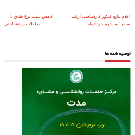
ناوبری
اعلام نتایج کنکور کارشناسی ارشد
کاهش شیب نرخ طلاق با
←
→
در نیمه دوم خردادماه
مداخلات روانشناختی
نوشته
توصیه شده ها