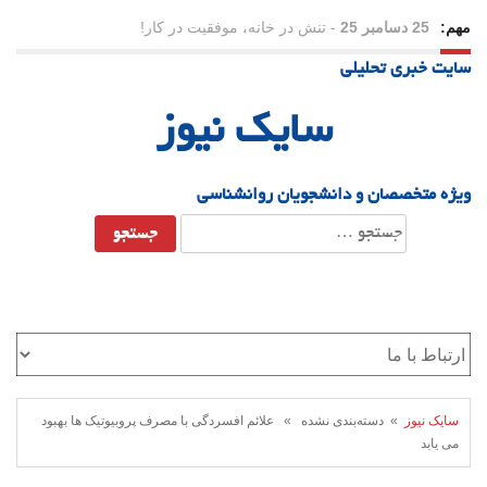
مهم:
25 دسامبر 25
-
تنش در خانه، موفقیت در کار!
سایت خبری تحلیلی
23 دسامبر 25
-
چرا اراده می‌کنیم ولی شکست می‌خوریم؟
سایک نیوز
21 دسامبر 25
-
یلدا؛ نماد تاب‌آوری اجتماعی در روزگار دشوار
ویژه متخصصان و دانشجویان روانشناسی
جستجو
برای:
سایک نیوز
» دسته‌بندی نشده » علائم افسردگی با مصرف پروبیوتیک ها بهبود
می یابد