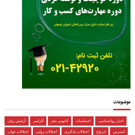
موضوعات
اخبار روانشناسی
احساسات
آناتومی مغز
آلزایمر
آرامش روان
استرس
ازدواج
اختلالات یادگیری
اختلالات روانی
اختلالات خواب