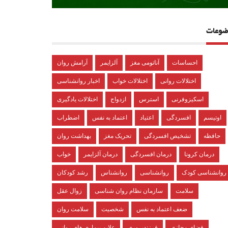
ضوعات
احساسات
آناتومی مغز
آلزایمر
آرامش روان
اختلالات روانی
اختلالات خواب
اخبار روانشناسی
اسکیزوفرنی
استرس
ازدواج
اختلالات یادگیری
اوتیسم
افسردگی
اعتیاد
اعتماد به نفس
اضطراب
حافظه
تشخیص افسردگی
تحریک مغز
بهداشت روان
درمان کرونا
درمان افسردگی
درمان آلزایمر
خواب
روانشناسی کودک
روانشناسی
روانشناس
رشد کودکان
سلامت
سازمان نظام روان شناسی
زوال عقل
ضعف اعتماد به نفس
شخصیت
سلامت روان
فضای مجازی
فرزندپروری
علایم بیماری های روانی