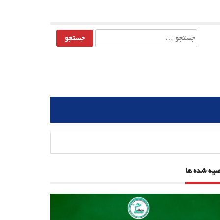
جستجو
برای:
صیه شده ها