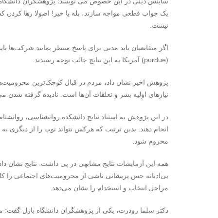
ساینس دیلی در این خصوص می نویسد: پژوهشگران دانشگاه با
یک جواب قطعی مواجه سازند، بله یا خیر! اصولا رها کردن 
نیست.
اگر متقاضیان باید مدتی برای پاسخ منتظر بمانند شرکت‌ها باید 
(
purdue
) آمریکا به این نتایج جالب توجه رسیدند.
پژوهش اخیر نشان داد، مردم در قبال کوچک‌ترین محرومیت‌ه
نیازهای اولیه بشر و تعلقات آن‌ها است. نادیده گرفته شدن می‌
در این پژوهش به استناد نتایج دانشکده روانشناسی، روانشنا
انجام دهند. بدین ترتیب که هرکس نتواند توپ را از دیگری به د
محروم شود.
همه این آزمایشات نتایج مشابهی در پی داشت. نتایج نشان داد
بی‌ادبانه حس پریشانی ناشی از محرومیت‌های اجتماعی را کا
مراحل انتخاب و استخدام را نشان می‌دهد.
دکتر سلما رودرت، یکی از پژوهشگران دانشگاه بازل گفت: ما