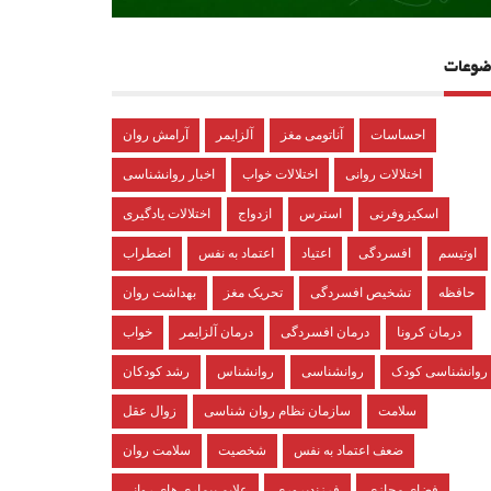
ضوعات
احساسات
آناتومی مغز
آلزایمر
آرامش روان
اختلالات روانی
اختلالات خواب
اخبار روانشناسی
اسکیزوفرنی
استرس
ازدواج
اختلالات یادگیری
اوتیسم
افسردگی
اعتیاد
اعتماد به نفس
اضطراب
حافظه
تشخیص افسردگی
تحریک مغز
بهداشت روان
درمان کرونا
درمان افسردگی
درمان آلزایمر
خواب
روانشناسی کودک
روانشناسی
روانشناس
رشد کودکان
سلامت
سازمان نظام روان شناسی
زوال عقل
ضعف اعتماد به نفس
شخصیت
سلامت روان
فضای مجازی
فرزندپروری
علایم بیماری های روانی