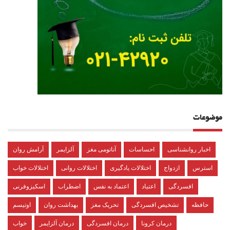
موضوعات
اخبار روانشناسی
احساسات
آناتومی مغز
آلزایمر
آرامش روان
استرس
ازدواج
اختلالات یادگیری
اختلالات روانی
اختلالات خواب
افسردگی
اعتیاد
اعتماد به نفس
اضطراب
اسکیزوفرنی
حافظه
تشخیص افسردگی
تحریک مغز
بهداشت روان
اوتیسم
درمان کرونا
درمان افسردگی
درمان آلزایمر
خواب