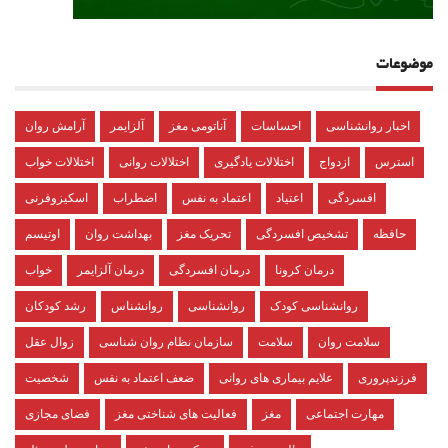
موضوعات
اخبار روانشناسی
احساسات
آناتومی مغز
آلزایمر
آرامش روان
استرس
ازدواج
اختلالات یادگیری
اختلالات روانی
اختلالات خواب
افسردگی
اعتیاد
اعتماد به نفس
اضطراب
اسکیزوفرنی
حافظه
تشخیص افسردگی
تحریک مغز
بهداشت روان
اوتیسم
درمان کرونا
درمان افسردگی
درمان آلزایمر
خواب
روانشناسی کودک
روانشناسی
روانشناس
رشد کودکان
سلامت روان
سلامت
سازمان نظام روان شناسی
زوال عقل
فرزندپروری
علایم بیماری های روانی
ضعف اعتماد به نفس
شخصیت
مهارت اجتماعی
مغز
فعالیت های شناختی مغز
فضای مجازی