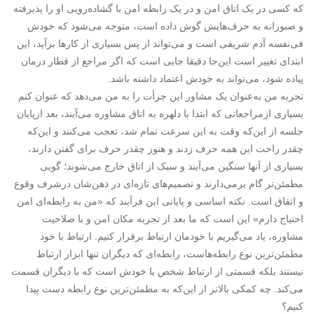
که کسی در یک اتاق امن و در یک رابطه امن با گشاده‌رویی او را پذیرفته
و صبورانه به حرف‌هایش گوش داده است، متوجه می‌شود که خودش
فی‌نفسه آدم شریفی است و می‌تواند از پس بسیاری از کارها برآید، این
ابتدای تغییر است این‌جا دقیقا جایی است که اگر مراجع از قطار درمان
پیاده شود، می‌تواند به خودش اعتماد داشته باشد.
تجربه من به‌عنوان یک مشاور این جرأت را به من می‌دهد که عنوان کنم
بسیاری ازمراجعانی که ابتدا با دلهره به اتاق مشاوره می‌آیند، بعد ازپایان
جلسه از این‌که وقت به این سرعت تمام شد، تعجب می‌کنند و این‌که
چقدر راحت این همه حرف زدند و هنوز چقدر حرف برای گفتن دارند،
بسیاری از آنها سنگین می‌آیند و سبک از اتاق خارج می‌شوند؛ گویی
مطمئن‌تر گام برمی‌دارند و تصمیم‌های تازه‌ای در ذهن‌شان درشرف وقوع
و اتفاق است. نکته اساسی و پایانی این فرآیند که «من به رابطه‌ای امن
احتیاج دارم» این است که ما بعد از تجربه مکان امن و با صلاحیت
مشاوره، یاد می‌گیریم با خودمان ارتباط برقرار کنیم. ارتباط با خود
مطمئن‌ترین نوع رابطه‌هاست، رابطه‌ای که دیگران تنها ابزار ارتباط
نیستند بلکه قسمتی از ارتباط شخص با خودش است که با دیگران قسمت
می‌کند. چه کمکی بالاتر از این‌که به مطمئن‌ترین نوع رابطه دست پیدا
کنیم؟