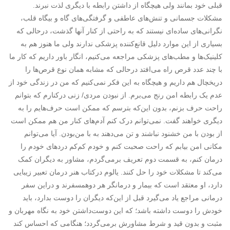
قبلی خود بمانند ولی هیچگاه از داشتن رابطه با دیگری لذت نبرند.
مشکلات جسمانی و تنش‌های عاطفی و گرفتگی‌های گاه و بیگاه قلب،
نگرانی‌های ساده‌ای نیستند که به راحتی از کنار آنها گذشت، درحالی ‌که
بسیاری از این موارد دلیل قانع‌کننده پزشکی ندارند ولی ما هنوز هم به
کلینیک‌ها و مطب‌های پزشکی مراجعه می‌کنیم، انگار باور داریم که کار ما
با چند عدد قرص راه می‌افتد درحالی ‌که مشابه همان نوع قرص‌ها را
دریخچال هم داریم و هیچگاه به این فکر نمی‌کنیم که من در زندگی خود از
عدم یک رابطه امن رنج می‌برم. از نبودن مردی/ زنی درکنارم که بتوانم
راحت حرف بزنم، بدون این‌که بترسم که ممکن است حرف‌هایم را به
دیگری خواهند گفت. نمی‌توانم درک کنم آدم‌های کنار من هم ممکن است
از بودن با من خشنود نباشند و تن می‌دهند به با من‌بودن. آیا می‌توانم
مکانی امن بیابم که راحت صحبت کنم و خودم کم‌کم دردهای خودم را
درمان کنم، به قسمت دوم تعریف برمی‌گردم، مشاور به دیگران کمک
می‌کند تا مشکلات خود را حل کنند. یالوم درکتاب هنر درمان تعبیر زیبایی
دارد، او معتقد است که بیمار و درمانگر هر دوهمسفرند و دراین سفر
درمانی مراجع یاد می‌گیرد قبل از این‌که دیگران را دوست بدارد، باید
خودش را دوست داشته باشد؛ که این دوست‌داشتن خود به نگاه مهربان و
مثبت و بدون قید و شرط مشاورش برمی‌گردد؛ هنگامی که احساس کند