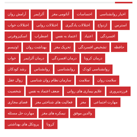
اخبار روانشناسی
احساسات
آناتومی مغز
آلزایمر
آرامش روان
استرس
ازدواج
اختلالات یادگیری
اختلالات روانی
اختلالات خواب
افسردگی
اعتیاد
اعتماد به نفس
اضطراب
اسکیزوفرنی
حافظه
تشخیص افسردگی
تحریک مغز
بهداشت روان
اوتیسم
درمان کرونا
درمان افسردگی
درمان آلزایمر
خواب
روانشناسی کودک
روانشناسی
روانشناس
رشد کودکان
سلامت روان
سلامت
سازمان نظام روان شناسی
زوال عقل
فرزندپروری
علایم بیماری های روانی
ضعف اعتماد به نفس
شخصیت
مهارت اجتماعی
مغز
فعالیت های شناختی مغز
فضای مجازی
والدین موفق
نیمکره های مغز
مهارت حل مسئله
کرونا
پروتکل های بهداشتی