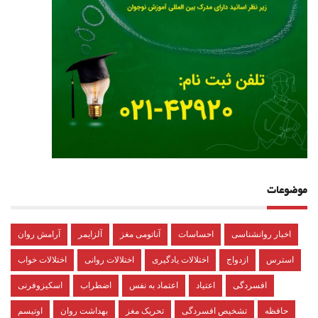
موضوعات
اخبار روانشناسی
احساسات
آناتومی مغز
آلزایمر
آرامش روان
استرس
ازدواج
اختلالات یادگیری
اختلالات روانی
اختلالات خواب
افسردگی
اعتیاد
اعتماد به نفس
اضطراب
اسکیزوفرنی
حافظه
تشخیص افسردگی
تحریک مغز
بهداشت روان
اوتیسم