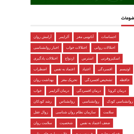
ضوعات
احساسات
آناتومی مغز
آلزایمر
آرامش روان
اختلالات روانی
اختلالات خواب
اخبار روانشناسی
اسکیزوفرنی
استرس
ازدواج
اختلالات یادگیری
اوتیسم
افسردگی
اعتیاد
اعتماد به نفس
اضطراب
حافظه
تشخیص افسردگی
تحریک مغز
بهداشت روان
درمان کرونا
درمان افسردگی
درمان آلزایمر
خواب
روانشناسی کودک
روانشناسی
روانشناس
رشد کودکان
سلامت
سازمان نظام روان شناسی
زوال عقل
ضعف اعتماد به نفس
شخصیت
سلامت روان
فضای مجازی
فرزندپروری
علایم بیماری های روانی