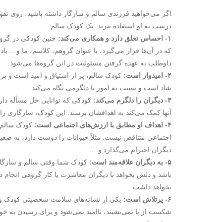
اگر می‌خواهید فرزندی سالم و سازگار داشته باشید، روی تقوی
درست به او استفاده ببرید. یک کودک سالم:
۱- احساس تعلق دارد و همکاری می‌کند:
چنین کودکی در گروه 
که در آن‌ها قرار می‌گیرد، با عنوان گروهم، کلاسم، ما و… یا
داوطلب به عهده گرفتن مسئولیت در این گروه‌ها می‌شود.
۲- امیدوار است:
کودک سالم، پر از اشتیاق و امید است و برا
شاد است و نسبت به امور با دلگرمی نگاه می‌کند.
۳- دیگران را دلگرم می‌کند:
کودکی که توانایی حل مسأله دارد
آنها کمک می‌کند به اهدافشان برسند. این کودک، سازگاری را ب
۴- اهداف او مطابق با ارزش‌های اجتماعی است:
کودک سالم ک
اجتماعی متناقض نیست. مثلاً حیوانات را دوست دارد، به ضعی
دیگران احترام می‌گذارد و….
۵- به دیگران علاقه‌مند است:
کودک شما وقتی سالم و سازگار 
باشد و دلش بخواهد با دیگران معاشرت یا کار گروهی انجام 
نخواهد داشت.
۶- پرتلاش است:
یکی از نشانه‌های سلامت شخصیتی کودک و ت
شکست از پا نمی‌نشیند، ناامید نمی‌شود و برای رسیدن به خو