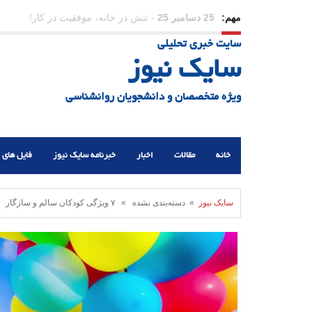
مهم:
23 دسامبر 25
-
چرا اراده می‌کنیم ولی شکست می‌خو
سایت خبری تحلیلی
21 دسامبر 25
-
یلدا؛ نماد تاب‌آوری اجتماعی در روزگا
سایک نیوز
ویژه متخصصان و دانشجویان روانشناسی
خانه
مقالات
اخبار
خبرنامه سایک نیوز
فایل های 
سایک نیوز
» دسته‌بندی نشده » ۷ ویژگی کودکان سالم و سازگار