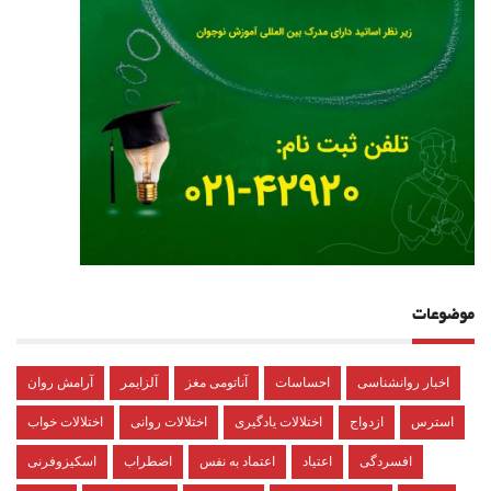
موضوعات
اخبار روانشناسی
احساسات
آناتومی مغز
آلزایمر
آرامش روان
استرس
ازدواج
اختلالات یادگیری
اختلالات روانی
اختلالات خواب
افسردگی
اعتیاد
اعتماد به نفس
اضطراب
اسکیزوفرنی