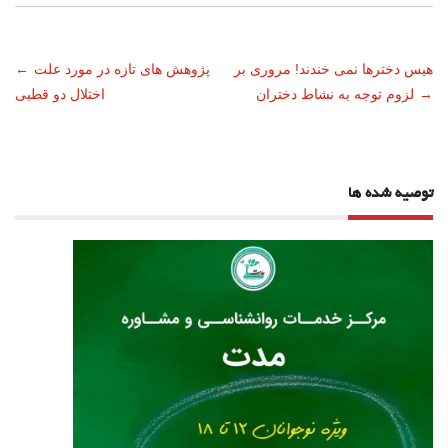
ناوبری
هیس دخترها نمی خندند! مروری بر
پژوهش های تازه در مورد علت
←
→
لزوم توجه به نشاط دختران
اختلال دو قطبی
نوشته
توصیه شده ها