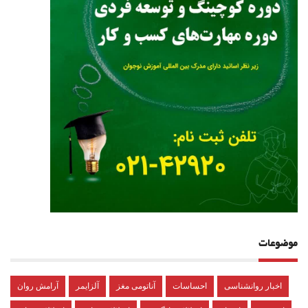
موضوعات
اخبار روانشناسی
احساسات
آناتومی مغز
آلزایمر
آرامش روان