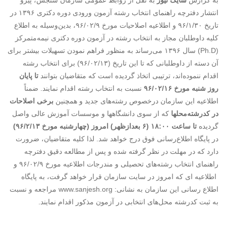
به گزارش
سایک نیوز
به نقل از روابط عمومی سازمان سنجش، پیرو
انتشار دفترچه راهنمای انتخاب رشته آزمون ورودی دوره دکتری ۱۳۹۶ در
تاریخ ۹۶/۱/۳۰ و اطلاعیه اصلاحیات مورخ ۹۶/۰۲/۹، بدین‌وسیله به اطلاع
کلیه داوطلبان مجاز به انتخاب رشته در آزمون دوره دکتری نیمه‌متمرکز
(Ph.D) سال ۱۳۹۶ می‌رساند به منظور فراهم نمودن تسهیلات بیشتر برای
آن دسته از داوطلبانی که تا این تاریخ (۹۶/۰۲/۱۳) برای انتخاب رشته
اقدام ننموده‌اند، ترتیبی اتخاذ گردیده است که متقاضیان بتوانند
تا پایان
روز شنبه مورخ ۹۶/۰۲/۱۶
نسبت به انتخاب رشته اقدام نمایند. ضمناً
اطلاعیه این سازمان درخصوص رشته‌های جدید و همچنین
برخی
اصلاحات
در کدرشته‌محلها
که از سوی دانشگاهها و موسسات آموزش عالی واصل
گردیده
تا ساعت ۱۸:۰۰ (۶ بعدازظهر) امروز (چهارشنبه مورخ ۹۶/۲/۱۳)
در پایگاه اطلاع‌رسانی فوق درج خواهد شد. لذا کلیه متقاضیان، ضرورت
دارد که در مهلت در نظر گرفته شده و پس از مطالعه دقیق دفترچه
راهنمای انتخاب رشته‌های تحصیلی و مندرجات اطلاعیه مورخ ۹۶/۰۲/۹ و
اطلاعیه ای که امروز در سایت سازمان قرار خواهد گرفت، به پایگاه
اطلاع رسانی این سازمان به نشانی: www.sanjesh.org مراجعه و نسبت
به ثبت کدرشته محل‌های انتخابی در آزمون مذکور اقدام نمایند.