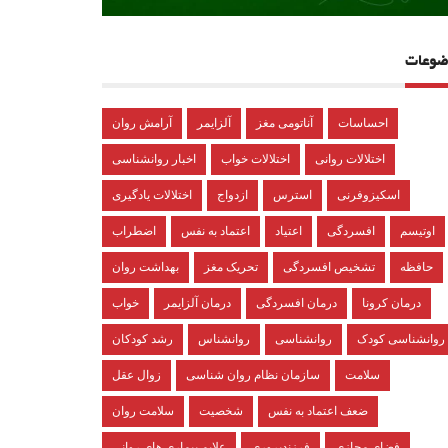
ضوعات
احساسات
آناتومی مغز
آلزایمر
آرامش روان
اختلالات روانی
اختلالات خواب
اخبار روانشناسی
اسکیزوفرنی
استرس
ازدواج
اختلالات یادگیری
اوتیسم
افسردگی
اعتیاد
اعتماد به نفس
اضطراب
حافظه
تشخیص افسردگی
تحریک مغز
بهداشت روان
درمان کرونا
درمان افسردگی
درمان آلزایمر
خواب
روانشناسی کودک
روانشناسی
روانشناس
رشد کودکان
سلامت
سازمان نظام روان شناسی
زوال عقل
ضعف اعتماد به نفس
شخصیت
سلامت روان
فضای مجازی
فرزندپروری
علایم بیماری های روانی