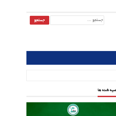
جستجو
برای:
صیه شده ها