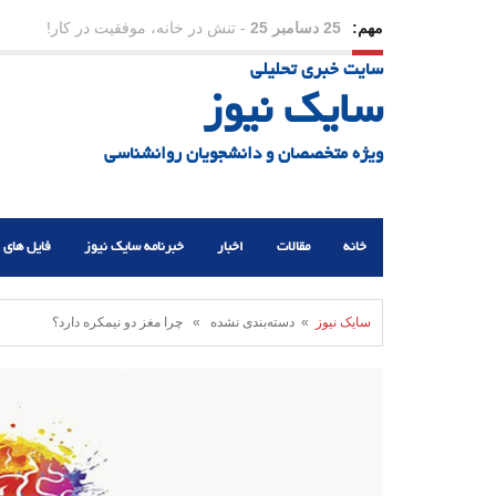
مهم:
23 دسامبر 25
-
چرا اراده می‌کنیم ولی شکست می‌خو
سایت خبری تحلیلی
21 دسامبر 25
-
یلدا؛ نماد تاب‌آوری اجتماعی در روزگا
سایک نیوز
ویژه متخصصان و دانشجویان روانشناسی
خانه
مقالات
اخبار
خبرنامه سایک نیوز
فایل های 
سایک نیوز
» دسته‌بندی نشده » چرا مغز دو نیمکره دارد؟