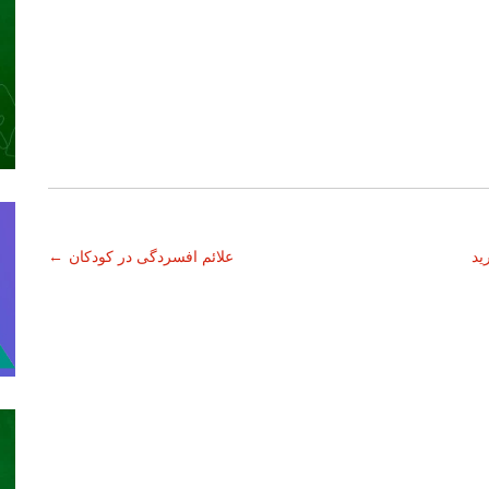
رید
علائم افسردگی در کودکان
←