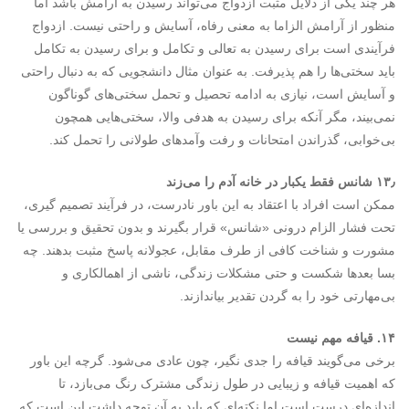
هر چند یکی از دلایل مثبت ازدواج می‌تواند رسیدن به آرامش باشد اما
منظور از آرامش الزاما به معنی رفاه، آسایش و راحتی نیست. ازدواج
فرآیندی ا­ست برای رسیدن به تعالی و تکامل و برای رسیدن به تکامل
باید سختی‌ها را هم پذیرفت. به عنوان مثال دانشجویی که به دنبال راحتی
و آسایش است، نیازی به ادامه تحصیل و تحمل سختی‌های گوناگون
نمی‌بیند، مگر آن­که برای رسیدن به هدفی والا، سختی‌هایی همچون
بی‌خوابی، گذراندن امتحانات و رفت­ وآمدهای طولانی را تحمل کند.
۱۳٫ شانس فقط یک­بار در خانه آدم را می‌زند
ممکن است افراد با اعتقاد به این باور نادرست، در فرآیند تصمیم گیری،
تحت فشار الزام درونی «شانس» قرار بگیرند و بدون تحقیق و بررسی یا
مشورت و شناخت کافی از طرف مقابل، عجولانه پاسخ مثبت بدهند. چه
بسا بعد‌ها شکست و حتی مشکلات زندگی، ناشی از اهمال­کاری و
بی‌مهارتی خود را به گردن تقدیر بیاندازند.
۱۴. قیافه مهم نیست
برخی می‌گویند قیافه را جدی نگیر، چون عادی می‌شود. گرچه این باور
که اهمیت قیافه و زیبایی در طول زندگی مشترک رنگ می‌بازد، تا
اندازه‌ای درست است اما نکته‌ای که باید به آن توجه داشت این است که