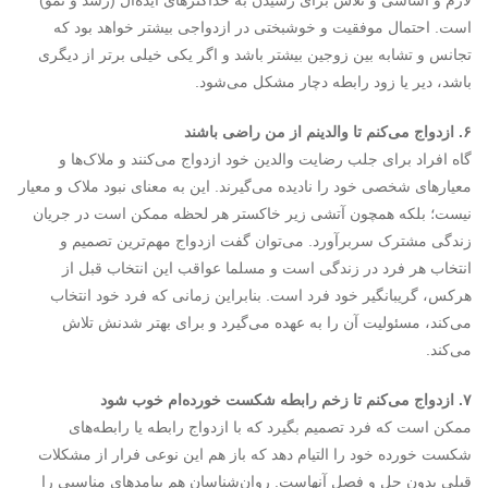
لازم و اساسی و تلاش برای رسیدن به حداکثر‌های ایده‌آل (رشد و نمو)
است. احتمال موفقیت و خوشبختی در ازدواجی بیشتر خواهد بود که
تجانس و تشابه بین زوجین بیشتر باشد و اگر یکی خیلی بر‌تر از دیگری
باشد، دیر یا زود رابطه دچار مشکل می‌شود.
۶. ازدواج می‌کنم تا والدینم از من راضی باشند
گاه افراد برای جلب رضایت والدین خود ازدواج می‌کنند و ملاک‌ها و
معیارهای شخصی خود را نادیده می‌گیرند. این به معنای نبود ملاک و معیار
نیست؛ بلکه همچون آتشی زیر خاکستر هر لحظه ممکن است در جریان
زندگی مشترک سربرآورد. می‌توان گفت ازدواج مهم‌ترین تصمیم و
انتخاب هر فرد در زندگی است و مسلما عواقب این انتخاب قبل از
هرکس، گریبانگیر خود فرد است. بنابراین زمانی که فرد خود انتخاب
می‌کند، مسئولیت آن را به عهده می‌گیرد و برای بهتر شدنش تلاش
می‌کند.
۷. ازدواج می‌کنم تا زخم رابطه شکست خورده‌ام خوب شود
ممکن است که فرد تصمیم بگیرد که با ازدواج رابطه یا رابطه‌های
شکست خورده خود را التیام دهد که باز هم این نوعی فرار از مشکلات
قبلی بدون حل و فصل آنهاست. روان‌شناسان هم پیامدهای مناسبی را