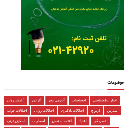
موضوعات
اخبار روانشناسی
احساسات
آناتومی مغز
آلزایمر
آرامش روان
استرس
ازدواج
اختلالات یادگیری
اختلالات روانی
اختلالات خواب
افسردگی
اعتیاد
اعتماد به نفس
اضطراب
اسکیزوفرنی