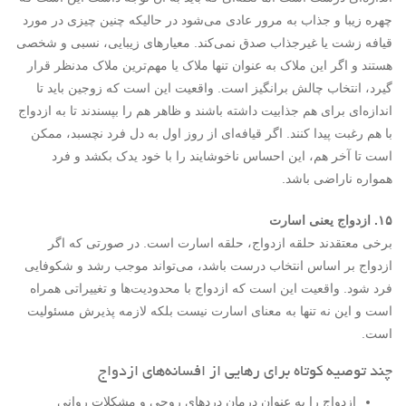
چهره زیبا و جذاب به مرور عادی می‌شود در حالی­که چنین چیزی در مورد
قیافه زشت یا غیرجذاب صدق نمی‌کند. معیارهای زیبایی، نسبی و شخصی
هستند و اگر این ملاک به عنوان تنها ملاک یا مهم‌ترین ملاک مدنظر قرار
گیرد، انتخاب چالش برانگیز است. واقعیت این است که زوجین باید تا
اندازه‌ای برای هم جذابیت داشته باشند و ظاهر هم را بپسندند تا به ازدواج
با هم رغبت پیدا کنند. اگر قیافه‌ای از روز اول به دل فرد نچسبد، ممکن
است تا آخر هم، این احساس ناخوشایند را با خود یدک بکشد و فرد
همواره ناراضی باشد.
۱۵. ازدواج یعنی اسارت
برخی معتقدند حلقه ازدواج، حلقه اسارت است. در صورتی ­که اگر
ازدواج بر اساس انتخاب درست باشد، می‌تواند موجب رشد و شکوفایی
فرد شود. واقعیت این است که ازدواج با محدودیت‌ها و تغییراتی همراه
است و این نه­ تنها به معنای اسارت نیست بلکه لازمه پذیرش مسئولیت
است.
چند توصیه کوتاه برای رهایی از افسانه‌های ازدواج
ازدواج را به عنوان درمان دردهای روحی و مشکلات روانی