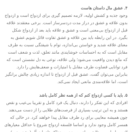
۴. عشق مال داستان هاست
وجود جذبه و کشش اولیه، لازمه تصمیم­ گیری برای ازدواج است و ازدواج
بدون علاقه و عشق در دراز مدت دردسرساز است. برخی معتقدند علاقه
قبل از ازدواج بی‌معنی است و عشق و علاقه باید بعد از ازدواج شکل
بگیرد. در این رابطه باید بین علاقه و عشق تفاوت قائل شویم.عشق به
معنای علاقه شدید و خواستن بی‌اندازه، توام با شیفتگی نسبت به طرف
مقابل است که به احساسات خوشایندی مانند تعلق، لذت و شعف است
که مانع دیدن واقعیت می‌شود؛ ولی علاقه، نوعی به دل نشستن است که
فرد توانایی قضاوت طرف مقابل با امتیازات و ضعف‌هایش را دارد.
بنابراین می‌توان گفت، عشق قبل از ازدواج تا اندازه زیادی چالش برانگیز
است، اما علاقه‌مندی مانعی ایجاد نمی‌کند.
۵. باید با کسی ازدواج کنم که از همه نظر کامل باشد
افرادی که این تفکر را دارند، دنبال یک فرد کامل و تقریبا بی‌عیب و نقص
هستند و به این ترتیب بسیاری از فرصت‌های طلایی را از دست می‌دهند.
چون همیشه معایبی برای رد طرف مقابل پیدا خواهند کرد. در حالی­ که
همسر کامل وجود ندارد و اساسا فلسفه ازدواج شروع با حداقل معیارهای