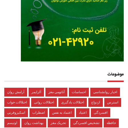
موضوعات
اخبار روانشناسی
احساسات
آناتومی مغز
آلزایمر
آرامش روان
استرس
ازدواج
اختلالات یادگیری
اختلالات روانی
اختلالات خواب
افسردگی
اعتیاد
اعتماد به نفس
اضطراب
اسکیزوفرنی
حافظه
تشخیص افسردگی
تحریک مغز
بهداشت روان
اوتیسم