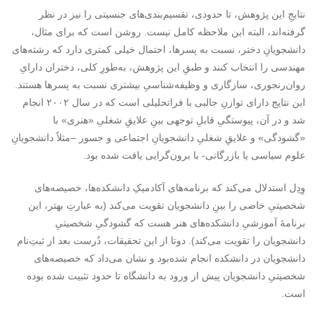
نتایجِ این پژوهش، تا حدودی، تقسیم‌بندی‌های جنسیتی را نیز در نظر
گرفته‌اند، البته این ملاحظه کامل نیست. روشن است که برای مثال،
دانشجویانِ دختر، نسبت به پسرها، احتمال خیلی کمتری دارد که رشته‌های
مهندسی را انتخاب کنند و طبقِ این پژوهش، به‌طورِ کلی، دختران دارایِ
روان‌رنجوری، سازگاری و وظیفه‌شناسیِ بیشتری نسبت به پسرها هستند.
این نتایج دارای توازنِ جالبی با فراتحلیلی است که در سال ۲۰۰۲ انجام
شد و در آن، پیوستگیِ قابلِ توجهی بینِ علایقِ شغلیِ «هنری» با
«گشودگی» و علایقِ شغلیِ دانشجویانِ اجتماعی و جسور –مثلاً دانشجویانِ
علوم سیاسی یا بازرگانی- با برون‌گرایی یافت شده بود.
وِدِل استدلال می‌کند که برنامه‌های آکادمیکِ دانشکده‌ها، خصیصه‌های
شخصیتیِ خاصی را بینِ دانشجویان تقویت می‌کند (به عبارتِ بهتر، این
برنامۀ آموزشیِ دانشکده‌های هنر هست که گشودگیِ شخصیتیِ
دانشجویان را تقویت می‌کند). دوتا از این تحقیقات، دُرست بعد از ثبتِ‌نام
دانشجویان در دانشکده انجام شده‌بود و نشان می‌داد که خصیصه‌های
شخصیتیِ دانشجویان پیش از ورود به دانشگاه تا حدود تثبیت شده بوده
است.