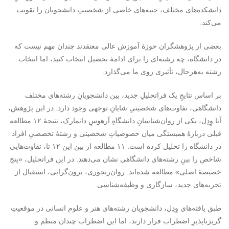
دانشکده‌های مختلف، جنبه‌های خاصی از شخصیتِ دانشجویان را تقویت
می‌کند.
بعضی از پژوهشگران حوزۀ آموزش عالی معتقدند چندان مهم نیست که
در دانشگاه، چه رشته‌ای را برای ادامۀ تحصیل انتخاب کنید، اما انتخاب
رشته به‌هرحال، تأثیری روی ما می‌گذارد.
بر اساس نتایجِ یک فراتحلیلِ جدید، بین دانشجویانِ رشته‌های مختلف
دانشگاهی، تفاوت‌های شخصیتیِ شایانِ توجهی وجود دارد. در این پژوهش،
آنا وِدِل، یکی از روان‌شناسانِ دانشگاهِ آرهوسِ دانمارک، نتیجۀ ۱۲ مطالعه
قبلی دربارۀ همبستگی میان خصوصیاتِ شخصیتی و رشتۀ تخصصیِ افراد
در دانشگاه را تحلیل کرده است. ۱۱ مطالعه از بین این ۱۲ تا، تفاوت‌هایی
شاخص را بینِ رشته‌های دانشگاهی نشان می‌دهند. در این فراتحلیل، «پنج
خصیصۀ اصلی» مطالعه شده‌اند: روان‌رنجوری، برون‌گرایی، استقبال از
تجربه‌های جدید، سازگاری و وظیفه‌شناسی.
طبق یافته‌های وِدِل، دانشجویان رشته‌های هنر و علوم انسانی در موقعیتِ
گریزناپذیرِ اضطراب قرار دارند، اما این اضطراب چندان منظم و