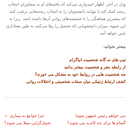
وِدِل در آخر، اظهارِ امیدواری می‌کند که یافته‌های او به مشاورانِ انتخابِ
رشته کمک کند تا بتوانند دانشجویان را به انتخابِ رشته‌هایی ترغیب کنند
که بیشترین هماهنگی را با خصیصه‌های روانیِ آن‌ها داشته باشد. زیرا به
این شیوه، میزان دانشجویانی که تحصیل را رها می‌کنند به طورِ معناداری
پایین خواهد آمد.
بیشتر بخوانید:
تیپ های نه گانه شخصیت انیاگرام
از رابطه مغز و شخصیت بیشتر بدانید
چه شخصیت هایی در روابط خود به مشکل می خورند؟
کشف ارتباط ژنتیکی میان صفات شخصیتی و اختلالات روانی
ناوبری
می خواهم رئیس جمهور شوم!
چرا جوامع به بیماری
←
گمنام ها برای چه کاندید می شوند؟
تجمل‌گرایی مبتلا می شوند؟
نوشته