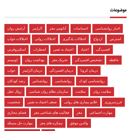
موضوعات
اخبار روانشناسی
احساسات
آناتومی مغز
آلزایمر
آرامش روان
استرس
ازدواج
اختلالات یادگیری
اختلالات روانی
اختلالات خواب
افسردگی
اعتیاد
اعتماد به نفس
اضطراب
اسکیزوفرنی
حافظه
تشخیص افسردگی
تحریک مغز
بهداشت روان
اوتیسم
درمان کرونا
درمان افسردگی
درمان آلزایمر
خواب
روانشناسی کودک
روانشناسی
روانشناس
رشد کودکان
سلامت روان
سلامت
سازمان نظام روان شناسی
زوال عقل
فرزندپروری
علایم بیماری های روانی
ضعف اعتماد به نفس
شخصیت
مهارت اجتماعی
مغز
فعالیت های شناختی مغز
فضای مجازی
والدین موفق
نیمکره های مغز
مهارت حل مسئله