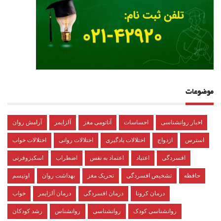
موضوعات
اخبار روانشناسی
احساسات
آناتومی مغز
آلزایمر
آرامش روان
استرس
ازدواج
اختلالات یادگیری
اختلالات روانی
اختلالات خواب
افسردگی
اعتیاد
اعتماد به نفس
اضطراب
اسکیزوفرنی
حافظه
تشخیص افسردگی
تحریک مغز
بهداشت روان
اوتیسم
درمان کرونا
درمان افسردگی
درمان آلزایمر
خواب
روانشناسی کودک
روانشناسی
روانشناس
رشد کودکان