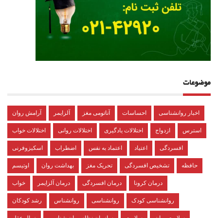
موضوعات
اخبار روانشناسی
احساسات
آناتومی مغز
آلزایمر
آرامش روان
استرس
ازدواج
اختلالات یادگیری
اختلالات روانی
اختلالات خواب
افسردگی
اعتیاد
اعتماد به نفس
اضطراب
اسکیزوفرنی
حافظه
تشخیص افسردگی
تحریک مغز
بهداشت روان
اوتیسم
درمان کرونا
درمان افسردگی
درمان آلزایمر
خواب
روانشناسی کودک
روانشناسی
روانشناس
رشد کودکان