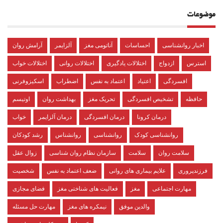
موضوعات
اخبار روانشناسی
احساسات
آناتومی مغز
آلزایمر
آرامش روان
استرس
ازدواج
اختلالات یادگیری
اختلالات روانی
اختلالات خواب
افسردگی
اعتیاد
اعتماد به نفس
اضطراب
اسکیزوفرنی
حافظه
تشخیص افسردگی
تحریک مغز
بهداشت روان
اوتیسم
درمان کرونا
درمان افسردگی
درمان آلزایمر
خواب
روانشناسی کودک
روانشناسی
روانشناس
رشد کودکان
سلامت روان
سلامت
سازمان نظام روان شناسی
زوال عقل
فرزندپروری
علایم بیماری های روانی
ضعف اعتماد به نفس
شخصیت
مهارت اجتماعی
مغز
فعالیت های شناختی مغز
فضای مجازی
والدین موفق
نیمکره های مغز
مهارت حل مسئله