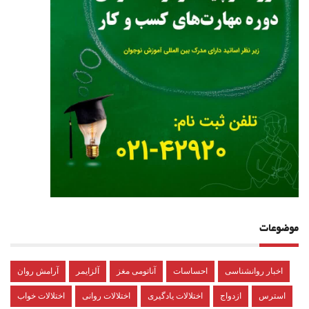
موضوعات
اخبار روانشناسی
احساسات
آناتومی مغز
آلزایمر
آرامش روان
استرس
ازدواج
اختلالات یادگیری
اختلالات روانی
اختلالات خواب