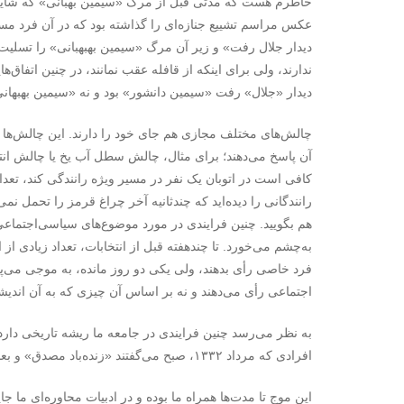
خاطرم هست که مدتی قبل از مرگ «سیمین بهبانی» که شایعه 
عکس مراسم تشییع جنازه‌ای را گذاشته بود که در آن فرد م
دیدار جلال رفت» و زیر آن مرگ «سیمین بهبهبانی» را تسلیت گ
ندارند، ولی برای اینکه از قافله عقب نمانند، در چنین اتفاق‌ه
دیدار «جلال» رفت «سیمین دانشور» بود و نه «سیمین بهبهانی
چالش‌های مختلف مجازی هم جای خود را دارند. این چالش‌ها فر
آن پاسخ می‌دهند؛ برای مثال، چالش سطل آب یخ یا چالش ان
کافی است در اتوبان یک نفر در مسیر ویژه رانندگی کند، تعداد
رانندگانی را دیده‌اید که چندثانیه آخر چراغ قرمز را تحمل نمی‌ک
هم بگویید. چنین فرایندی در مورد موضوع‌های سیاسی‌اجتماعی
به‌چشم می‌خورد. تا چندهفته قبل از انتخابات، تعداد زیادی از ا
فرد خاصی رأی بدهند، ولی یکی دو روز مانده، به موجی می‌پیو
اجتماعی رأی می‌دهند و نه بر اساس آن چیزی که به آن اندیشید
به نظر می‌رسد چنین فرایندی در جامعه ما ریشه تاریخی دار
افرادی که مرداد ۱۳۳۲، صبح می‌گفتند «زنده‌باد مصدق» و بعدازظهر «مرگ بر مصدق».
این موج تا مدت‌ها همراه ما بوده و در ادبیات محاوره‌ای ما