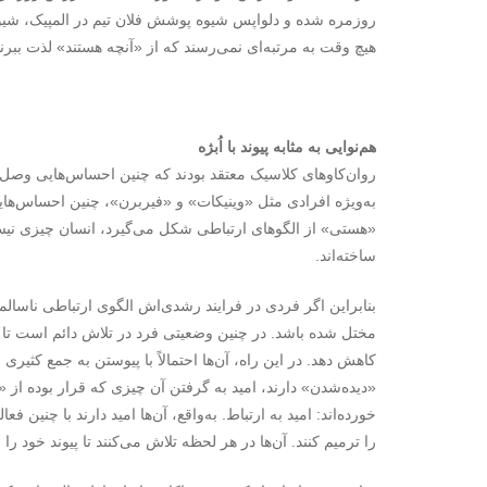
روزمره شده و دلواپس شیوه پوشش فلان تیم در المپیک، شیوهٔ
هیچ وقت به مرتبه‌ای نمی‌رسند که از «آنچه هستند» لذت ببرند
هم‌نوایی به مثابه پیوند با اُبژه
روان‌کاوهای کلاسیک معتقد بودند که چنین احساس‌هایی وصل می
به‌ویژه افرادی مثل «وینیکات» و «فیربرن»، چنین احساس‌هایی 
«هستی» از الگوهای ارتباطی شکل می‌گیرد، انسان چیزی نیست ج
ساخته‌اند.
بنابراین اگر فردی در فرایند رشدی‌اش الگوی ارتباطی ناسا
مختل شده باشد. در چنین وضعیتی فرد در تلاش دائم است تا ا
کاهش دهد. در این راه، آن‌ها احتمالاً با پیوستن به جمع کثیری از
«دیده‌شدن» دارند، امید به گرفتن آن چیزی که قرار بوده از
خورده‌اند: امید به ارتباط. به‌واقع، آن‌ها امید دارند با چنین 
را ترمیم کنند. آن‌ها در هر لحظه تلاش می‌کنند تا پیوند خود را با