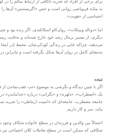
برای برخی از افراد که تجربه ناکافی از ارتباط سالم را در 
به مثابه فروپاشی روانی است و حس «اگزیستنس» آن‌ها را تهد
احساسی از «هویت».
اما «دونالد وینیکات»، روان‌کاو اسکاتلندی، اگر زنده بود و چنین
دیگری، از مسیر نرمال رشد خود خارج شده‌اند و به‌غایت زیس
می‌دهند، چراکه جایی در زندگی کودکی‌شان، محیط (در اینجا 
به‌معنای کامل در روان آن‌ها شکل نگرفته است و بنابراین در ب
نتیجه
اگر با چنین دیدگاه و نگرشی به موضوع «تب عقب‌نماندن از قا
یک «اضطراب»، «دلهره» و «نگرانی» درباره «جداماندن» در ج
جامعه مضطرب، جامعه‌ای که «امنیت ارتباطی» را تجربه نمی‌کن
بیاید، سر و کار داریم.
احتمالاً بین والدین و فرزندان در سطح خانواده شکاف وجود د
شکافی که ممکن است در سطح تعاملات کلان اجتماعی نیز در