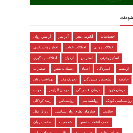
ضوعات
احساسات
آناتومی مغز
آلزایمر
آرامش روان
اختلالات روانی
اختلالات خواب
اخبار روانشناسی
اسکیزوفرنی
استرس
ازدواج
اختلالات یادگیری
اوتیسم
افسردگی
اعتیاد
اعتماد به نفس
اضطراب
حافظه
تشخیص افسردگی
تحریک مغز
بهداشت روان
درمان کرونا
درمان افسردگی
درمان آلزایمر
خواب
روانشناسی کودک
روانشناسی
روانشناس
رشد کودکان
سلامت
سازمان نظام روان شناسی
زوال عقل
ضعف اعتماد به نفس
شخصیت
سلامت روان
فضای مجازی
فرزندپروری
علایم بیماری های روانی