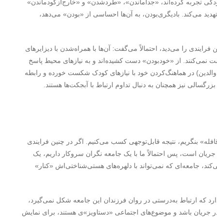
کودکی تجربه کرده‌اند، «جداماندن»، «طردشدن» و «خارج‌ازگودماندن»
ید می‌کند. بادیگری‌بودن، به آن‌ها احساسی از «بودن» می‌دهد،
 فرایندی را می‌دید، احتمالاً می‌گفت: آن‌ها با همراه‌شدن با دیزایرهای
ت نمی‌کنند. از «خودبودن» دست کشیده‌اند و به نیازهای محیط پاسخ
والدین) در هماهنگ‌کردن خود با نیازهای کودک شکست خورده و رابطه
زرگسالی نیز همچنان به دنبال تداوم ارتباط با آبجکت‌ها هستند.
فله» بنگریم، نتیجه قابل‌توجهی کسب می‌کنیم. اگر در چنین فرایندی
ریان است، پس احتمالاً ما با یک جامعه نگران سروکار داریم، یک
د، جامعه‌ای که نمی‌تواند با دلهره‌های هستی‌شناختی‌اش «کنار»
ارد که ارتباط به‌درستی در روان فرزندان این جامعه شکل نمی‌گیرد،
 جریان باشد و موضوع‌های اجتماعی «دستاویز»ی هستند، برای نمایش