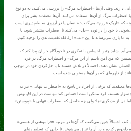
ابی دارند. وقتی آن‌ها «اضطراب مرگ» را بررسی می‌کنند، به دو نوع
 اضطراب مرگ از آن‌ها استفاده می‌کنند. آن‌ها معتقدند بشر برای
ونه که «اریک فروم» می‌گفت: «انسان یا در آرزوی سلطه‌پذیری است
شوند، یا خود را در توده «حل» می‌کنند تا اضطراب منتشر شود، یا
ه ما یاری می‌رساند تا این «تب» ازقافله‌عقب‌نماندن را توجیه کنیم.
آید. شاید چنین احساس یا تفکری در ناخودآگاه جریان پیدا کند که
 تضمین که من امن باشم از این مرگ» و اضطراب مرگ، در فرد
عملی نشان دهند، احتمالاً در تلاش هستند تا با حل‌کردن خود در موجی
انند از دلهره‌ای که بر آن‌ها مستولی شده است.
ا معتقدند که برخی از افراد در پاسخ به «اضطراب تنهایی» نیز به
موج سوار هستند، فرد ممکن است احساس کند تنهاست در این اقیانوس
داماندن از «دیگری»ها؛ ولی چه حاصل که اضطراب تنهایی با «پیوستن»
 کند، احتمالاً چنین می‌گفت که آن‌ها در مرتبه «فراموشی از هستی»
ره دلخوش کرده و در آن‌ها غرق می‌شوند، تا جایی که تسلیم دنیای