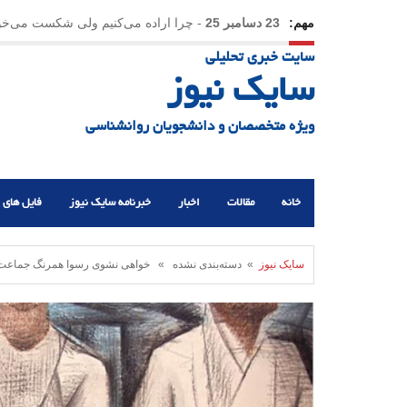
مهم:
23 دسامبر 25
-
چرا اراده می‌کنیم ولی شکست می‌خو
سایت خبری تحلیلی
21 دسامبر 25
-
یلدا؛ نماد تاب‌آوری اجتماعی در روزگا
سایک نیوز
ویژه متخصصان و دانشجویان روانشناسی
خانه
مقالات
اخبار
خبرنامه سایک نیوز
فایل های 
سایک نیوز
» دسته‌بندی نشده » خواهی نشوی رسوا همرنگ جماعت