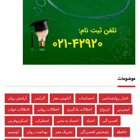
موضوعات
اخبار روانشناسی
احساسات
آناتومی مغز
آلزایمر
آرامش روان
استرس
ازدواج
اختلالات یادگیری
اختلالات روانی
اختلالات خواب
افسردگی
اعتیاد
اعتماد به نفس
اضطراب
اسکیزوفرنی
حافظه
تشخیص افسردگی
تحریک مغز
بهداشت روان
اوتیسم