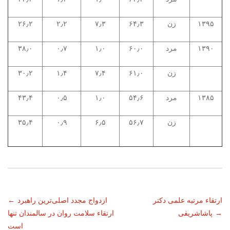
۱۳۹۵
زن
۶۴٫۳
۷٫۳
۲٫۲
۲۶٫۲
۱۳۹۰
مرد
۶۰٫۰
۱٫۰
۰٫۷
۳۸٫۰
زن
۶۱٫۰
۷٫۴
۱٫۴
۳۰٫۲
۱۳۸۵
مرد
۵۴٫۶
۱٫۰
۰٫۵
۴۳٫۴
زن
۵۶٫۷
۶٫۵
۰٫۹
۳۵٫۴
ناوبری
ارتقاء مرتبه علمی دکتر
ازدواج مجدد اصلی‌ترین راهبرد
←
→
پاشاشریفی
ارتقاء سلامت روان در سالمندان تنها
نوشته
است